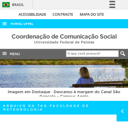
BRASIL
Simplifique!
ACESSIBILIDADE
CONTRASTE
MAPA DO SITE
Comunica BR
PORTAL UFPEL
Participe
ACESSO À INFORMAÇÃO
Coordenação de Comunicação Social
Acesso à informação
Universidade Federal de Pelotas
AUDITORIA
Legislação
COBALTO
MENU
Canais
CONCURSOS
EDITAIS
INTERNACIONAL
Imagem em Destaque · Descanso à margem do Canal São
OUVIDORIA
Gonçalo – Campus Anglo
PORTARIAS
ARQUIVO DA TAG FACULDADE DE
METEOROLOGIA
TELEFONES