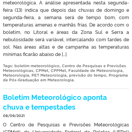
meteorológica. A análise apresentada nesta segunda-
feira (13) indica que depois das chuvas de domingo e
segunda-feira, a semana será de tempo bom, com
temperaturas amenas e manhãs frias. De acordo com o
boletim, no Litoral e áreas da Zona Sul e Serra a
nebulosidade será variável, intercalando com tardes de
sol. Nas áreas altas e de campanha as temperaturas
mínimas ficarão abaixo de […]
Tags:
boletim meteorológico
,
Centro de Pesquisas e Previsões
Meteorológicas
,
CPMet
,
CPPMet
,
Faculdade de Meteorologia
,
Meteorologia
,
PET Meteorologia
,
previsão do tempo
,
Programa
de Pós-Graduação em Meteorologia
.
Boletim Meteorológico aponta
chuva e tempestades
08/09/2021
O Centro de Pesquisas e Previsões Meteorológicas
(CPMet) da Universidade Federal de Pelotas (UFPel)