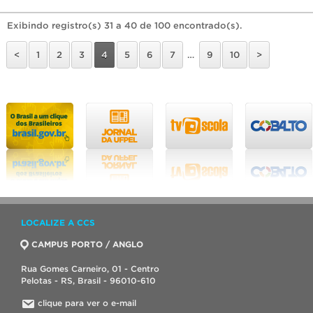
Exibindo registro(s) 31 a 40 de 100 encontrado(s).
<
1
2
3
4
5
6
7
…
9
10
>
LOCALIZE A CCS
CAMPUS PORTO / ANGLO
Rua Gomes Carneiro, 01 - Centro
Pelotas - RS, Brasil - 96010-610
clique para ver o e-mail