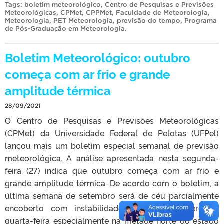
Tags:
boletim meteorológico
,
Centro de Pesquisas e Previsões
Meteorológicas
,
CPMet
,
CPPMet
,
Faculdade de Meteorologia
,
Meteorologia
,
PET Meteorologia
,
previsão do tempo
,
Programa
de Pós-Graduação em Meteorologia
.
Boletim Meteorológico: outubro
começa com ar frio e grande
amplitude térmica
28/09/2021
O Centro de Pesquisas e Previsões Meteorológicas
(CPMet) da Universidade Federal de Pelotas (UFPel)
lançou mais um boletim especial semanal de previsão
meteorológica. A análise apresentada nesta segunda-
feira (27) indica que outubro começa com ar frio e
grande amplitude térmica. De acordo com o boletim, a
última semana de setembro será de céu parcialmente
encoberto com instabilidades isoladas na terça e
quarta-feira especialmente na metade norte do estado