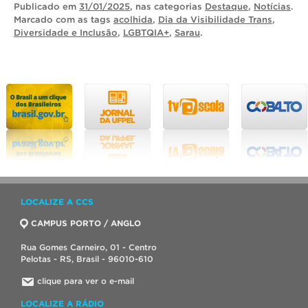
Publicado
em
31/01/2025
, nas categorias
Destaque
,
Notícias
.
Marcado com as tags
acolhida
,
Dia da Visibilidade Trans
,
Diversidade e Inclusão
,
LGBTQIA+
,
Sarau
.
LOCALIZE A CCS
CAMPUS PORTO / ANGLO
Rua Gomes Carneiro, 01 - Centro
Pelotas - RS, Brasil - 96010-610
clique para ver o e-mail
LOCALIZE A RÁDIO