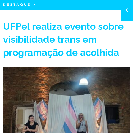
DESTAQUE
>
UFPel realiza evento sobre
visibilidade trans em
programação de acolhida