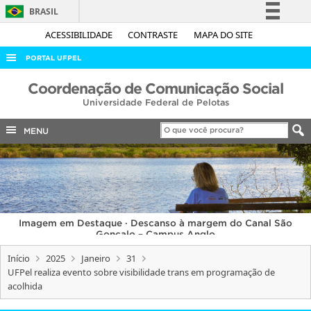
BRASIL
Simplifique!
ACESSIBILIDADE
CONTRASTE
MAPA DO SITE
Comunica BR
PORTAL UFPEL
Participe
ACESSO À INFORMAÇÃO
Coordenação de Comunicação Social
Acesso à informação
Universidade Federal de Pelotas
AUDITORIA
Legislação
COBALTO
MENU
Canais
CONCURSOS
EDITAIS
INTERNACIONAL
Imagem em Destaque · Descanso à margem do Canal São
OUVIDORIA
Gonçalo – Campus Anglo
PORTARIAS
Início
2025
Janeiro
31
UFPel realiza evento sobre visibilidade trans em programação de
TELEFONES
acolhida