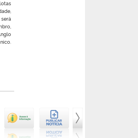
lotas
dade,
 será
mbro,
Anglo
nico.