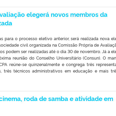
Avaliação elegerá novos membros da
izada
 para o processo eletivo anterior, será realizada nova el
ociedade civil organizada na Comissão Própria de Avaliaç
dos podem ser realizadas até o dia 30 de novembro. Já a el
óxima reunião do Conselho Universitário (Consun). O ma
 CPA reúne-se quinzenalmente e congrega três represent
s, três técnicos administrativos em educação e mais tr
á cinema, roda de samba e atividade em