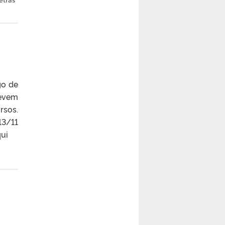
etras
go de
devem
rsos.
13/11
aqui