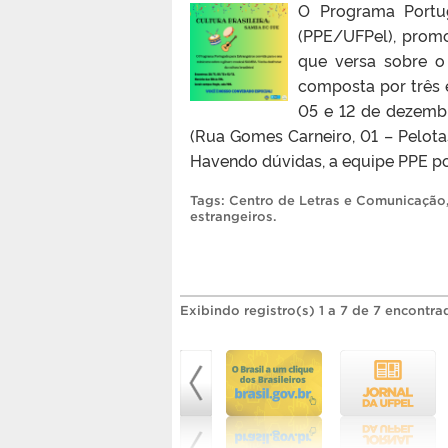
O Programa Portug
(PPE/UFPel), promov
que versa sobre o
composta por três 
05 e 12 de dezembr
(Rua Gomes Carneiro, 01 – Pelotas
Havendo dúvidas, a equipe PPE po
Tags:
Centro de Letras e Comunicação
estrangeiros
.
Exibindo registro(s) 1 a 7 de 7 encontra