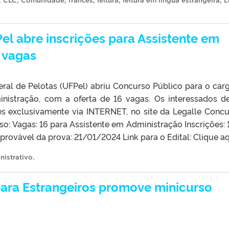
,
CLC
,
Comunidade
,
francês
,
leitura
,
leitura em língua estrangeira
,
L
el abre inscrições para Assistente em
 vagas
eral de Pelotas (UFPel) abriu Concurso Público para o car
inistração, com a oferta de 16 vagas. Os interessados 
ões exclusivamente via INTERNET, no site da Legalle Concu
o: Vagas: 16 para Assistente em Administração Inscrições: 
rovável da prova: 21/01/2024 Link para o Edital: Clique 
nistrativo
.
ara Estrangeiros promove minicurso