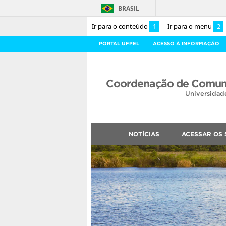
BRASIL
Ir para o conteúdo
1
Ir para o menu
2
PORTAL UFPEL
ACESSO À INFORMAÇÃO
Coordenação de Comuni
Universidad
NOTÍCIAS
ACESSAR OS 