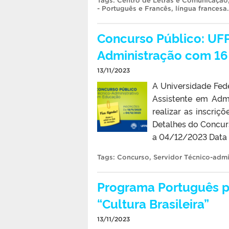
Tags:
Centro de Letras e Comunicação
- Português e Francês
,
língua francesa
.
Concurso Público: UFP
Administração com 16
13/11/2023
A Universidade Fed
Assistente em Adm
realizar as inscriç
Detalhes do Concurs
a 04/12/2023 Data p
Tags:
Concurso
,
Servidor Técnico-admi
Programa Português p
“Cultura Brasileira”
13/11/2023