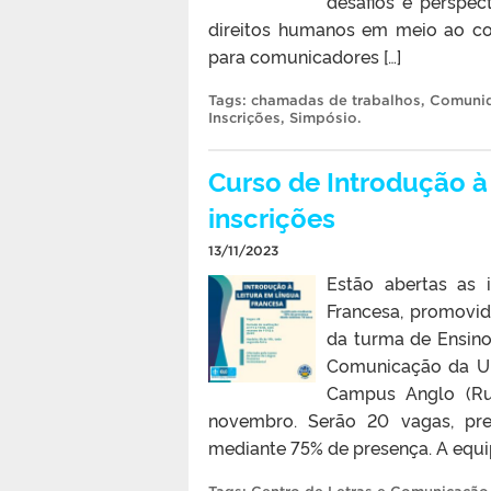
desafios e perspec
direitos humanos em meio ao con
para comunicadores […]
Tags:
chamadas de trabalhos
,
Comuni
Inscrições
,
Simpósio
.
Curso de Introdução à
inscrições
13/11/2023
Estão abertas as 
Francesa, promovid
da turma de Ensino
Comunicação da UFP
Campus Anglo (Rua
novembro. Serão 20 vagas, pree
mediante 75% de presença. A equi