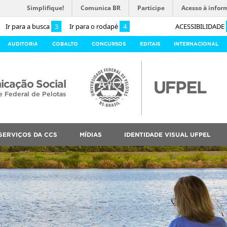
Simplifique!
Comunica BR
Participe
Acesso à infor
Ir para a busca
3
Ir para o rodapé
4
ACESSIBILIDADE
AUDITORIA
COBALTO
CONCURSOS
EDITAIS
INTERNACIONAL
cação Social
e Federal de Pelotas
SERVIÇOS DA CCS
MÍDIAS
IDENTIDADE VISUAL UFPEL