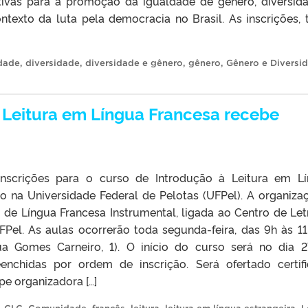
tivas para a promoção da igualdade de gênero, diversid
texto da luta pela democracia no Brasil. As inscrições, 
dade
,
diversidade
,
diversidade e gênero
,
gênero
,
Gênero e Diversi
 Leitura em Língua Francesa recebe
inscrições para o curso de Introdução à Leitura em L
o na Universidade Federal de Pelotas (UFPel). A organiza
 de Língua Francesa Instrumental, ligada ao Centro de Let
el. As aulas ocorrerão toda segunda-feira, das 9h às 11
 Gomes Carneiro, 1). O início do curso será no dia 
nchidas por ordem de inscrição. Será ofertado certif
pe organizadora […]