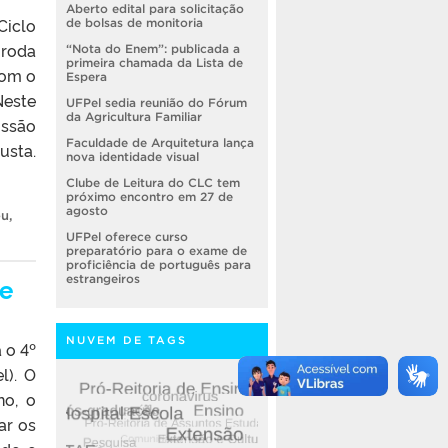
Aberto edital para solicitação
Ciclo
de bolsas de monitoria
 roda
“Nota do Enem”: publicada a
primeira chamada da Lista de
com o
Espera
Neste
UFPel sedia reunião do Fórum
da Agricultura Familiar
ussão
Faculdade de Arquitetura lança
usta.
nova identidade visual
Clube de Leitura do CLC tem
próximo encontro em 27 de
agosto
eu
,
UFPel oferece curso
preparatório para o exame de
proficiência de português para
de
estrangeiros
NUVEM DE TAGS
 o 4º
l). O
no, o
ar os