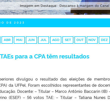
Imagem em Destaque · Descanso à margem do Canal
RO DE 2023
ABR
MAI
JUN
JUL
AGO
SET
OUT
NOV
DEZ
 TAEs para a CPA têm resultados
periores divulgou o resultado das eleições de membr
CPA) da UFPel. Foram escolhidos representantes de docen
ucação. Docente: – Titular – Marco Antônio Baccarin (IB) 
ino (ESEF) – 56 votos TAE: – Titular – Tatiana Nunes D