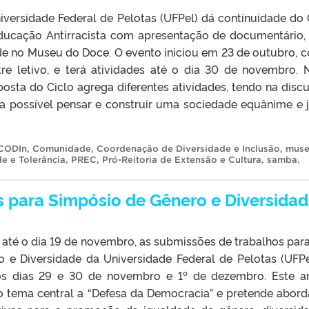
iversidade Federal de Pelotas (UFPel) dá continuidade do 
ducação Antirracista com apresentação de documentário,
de no Museu do Doce. O evento iniciou em 23 de outubro, 
e letivo, e terá atividades até o dia 30 de novembro. 
posta do Ciclo agrega diferentes atividades, tendo na disc
ja possível pensar e construir uma sociedade equânime e j
CODIn
,
Comunidade
,
Coordenação de Diversidade e Inclusão
,
mus
e e Tolerância
,
PREC
,
Pró-Reitoria de Extensão e Cultura
,
samba
.
s para Simpósio de Gênero e Diversida
até o dia 19 de novembro, as submissões de trabalhos para
 e Diversidade da Universidade Federal de Pelotas (UFPe
os dias 29 e 30 de novembro e 1º de dezembro. Este a
tema central a “Defesa da Democracia” e pretende abord