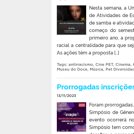
Nesta semana, a Un
de Atividades de E
de samba e ativida
começo do semestr
primeiro ano, a pro
racial a centralidade para que se
As ações têm a proposta […]
Tags:
antirracismo
,
Cine PET
,
Cinema
,
Museu do Doce
,
Música
,
Pet Diversidad
Prorrogadas inscriçõe
13/11/2023
Foram prorrogadas, 
Simpósio de Gênero
evento ocorrerá n
Simpósio tem como 