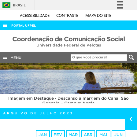
BRASIL
Simplifique!
ACESSIBILIDADE
CONTRASTE
MAPA DO SITE
Comunica BR
PORTAL UFPEL
Participe
ACESSO À INFORMAÇÃO
Coordenação de Comunicação Social
Acesso à informação
Universidade Federal de Pelotas
AUDITORIA
Legislação
COBALTO
MENU
Canais
CONCURSOS
EDITAIS
INTERNACIONAL
Imagem em Destaque · Descanso à margem do Canal São
OUVIDORIA
Gonçalo – Campus Anglo
PORTARIAS
ARQUIVO DE JULHO 2023
TELEFONES
JAN
FEV
MAR
ABR
MAI
JUN