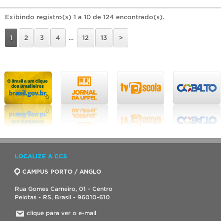
Exibindo registro(s) 1 a 10 de 124 encontrado(s).
1
2
3
4
…
12
13
>
LOCALIZE A CCS
CAMPUS PORTO / ANGLO
Rua Gomes Carneiro, 01 - Centro
Pelotas - RS, Brasil - 96010-610
clique para ver o e-mail