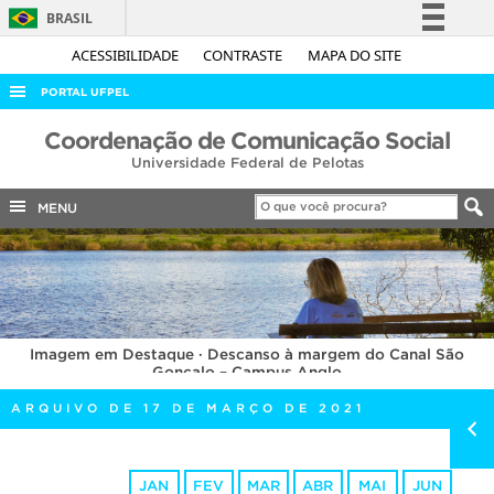
BRASIL
Simplifique!
ACESSIBILIDADE
CONTRASTE
MAPA DO SITE
Comunica BR
PORTAL UFPEL
Participe
ACESSO À INFORMAÇÃO
Coordenação de Comunicação Social
Acesso à informação
Universidade Federal de Pelotas
AUDITORIA
Legislação
COBALTO
MENU
Canais
CONCURSOS
EDITAIS
INTERNACIONAL
Imagem em Destaque · Descanso à margem do Canal São
OUVIDORIA
Gonçalo – Campus Anglo
PORTARIAS
ARQUIVO DE 17 DE MARÇO DE 2021
TELEFONES
JAN
FEV
MAR
ABR
MAI
JUN