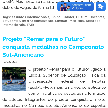
UFSM. Mas nesta semana, a UFPel foi agraciada com o
dobro de vagas, de forma […]
Tags:
assuntos internacionais
,
China
,
CRInter
,
Cultura
,
Docentes
,
Estudantes
,
Internacionalização
,
Línguas
,
Medicina
,
Relações
Internacionais
,
TAEs
.
Projeto “Remar para o Futuro”
conquista medalhas no Campeonato
Sul-Americano
17/03/2021
O projeto “Remar para o Futuro”, ligado à
Escola Superior de Educação Física da
Universidade Federal de Pelotas
(Esef/UFPel), mais uma vez consolida-se
como iniciativa de destaque na formação
de atletas. Integrantes do projeto conquistaram oito
medalhas no Campeonato Sul-Americano do esporte,