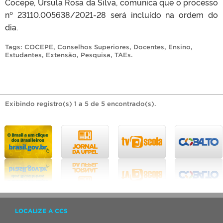
Cocepe, Ursula Rosa da Silva, comunica que o processo
nº 23110.005638/2021-28 será incluído na ordem do
dia.
Tags:
COCEPE
,
Conselhos Superiores
,
Docentes
,
Ensino
,
Estudantes
,
Extensão
,
Pesquisa
,
TAEs
.
Exibindo registro(s) 1 a 5 de 5 encontrado(s).
LOCALIZE A CCS