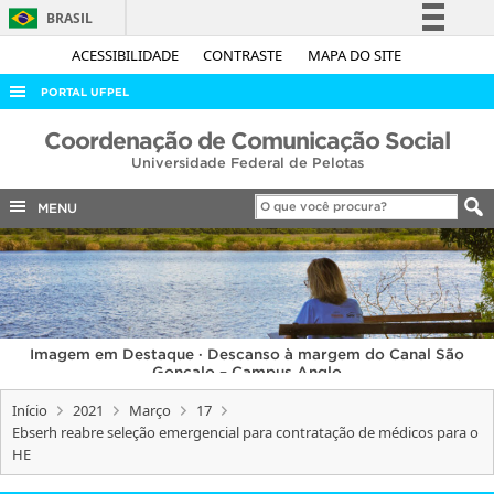
BRASIL
Simplifique!
ACESSIBILIDADE
CONTRASTE
MAPA DO SITE
Comunica BR
PORTAL UFPEL
Participe
ACESSO À INFORMAÇÃO
Coordenação de Comunicação Social
Acesso à informação
Universidade Federal de Pelotas
AUDITORIA
Legislação
COBALTO
MENU
Canais
CONCURSOS
EDITAIS
INTERNACIONAL
Imagem em Destaque · Descanso à margem do Canal São
OUVIDORIA
Gonçalo – Campus Anglo
PORTARIAS
Início
2021
Março
17
Ebserh reabre seleção emergencial para contratação de médicos para o
TELEFONES
HE