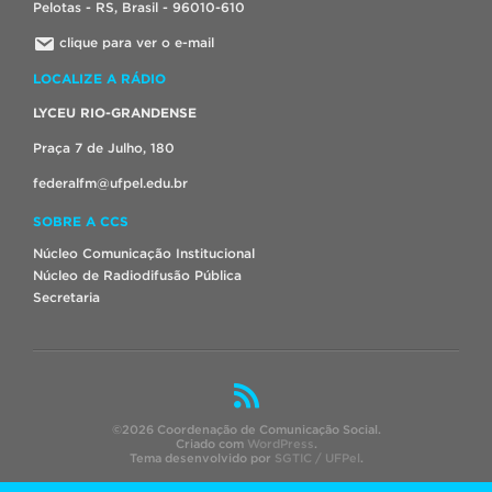
Pelotas - RS, Brasil - 96010-610
clique para ver o e-mail
LOCALIZE A RÁDIO
LYCEU RIO-GRANDENSE
Praça 7 de Julho, 180
federalfm@ufpel.edu.br
SOBRE A CCS
Núcleo Comunicação Institucional
Núcleo de Radiodifusão Pública
Secretaria
©2026 Coordenação de Comunicação Social.
Criado com
WordPress
.
Tema desenvolvido por
SGTIC / UFPel
.