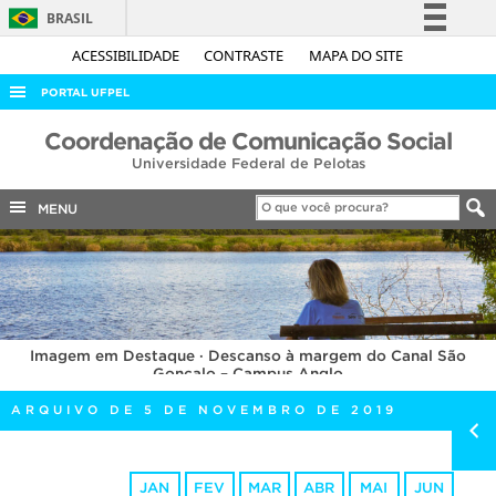
BRASIL
Simplifique!
ACESSIBILIDADE
CONTRASTE
MAPA DO SITE
Comunica BR
PORTAL UFPEL
Participe
ACESSO À INFORMAÇÃO
Coordenação de Comunicação Social
Acesso à informação
Universidade Federal de Pelotas
AUDITORIA
Legislação
COBALTO
MENU
Canais
CONCURSOS
EDITAIS
INTERNACIONAL
Imagem em Destaque · Descanso à margem do Canal São
OUVIDORIA
Gonçalo – Campus Anglo
PORTARIAS
ARQUIVO DE 5 DE NOVEMBRO DE 2019
TELEFONES
JAN
FEV
MAR
ABR
MAI
JUN