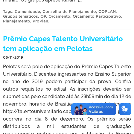
Tags:
Comunidade
,
Conselho de Planejamento
,
COPLAN
,
Grupos temáticos
,
OP
,
Orçamento
,
Orçamento Participativo
,
Planejamento
,
ProPlan
.
Prêmio Capes Talento Universitário
tem aplicação em Pelotas
05/11/2019
Pelotas será polo de aplicação do Prêmio Capes Talento
Universitário. Discentes ingressantes no Ensino Superior
no ano de 2019 podem participar da prova. Confira
outros requisitos no edital. As inscrições deverão ser
submetidas pelo candidato até às 23h59min do dia 12 de
novembro, horário de Brasília, por meio eletrônico em:
http://talentouniversitario.capes.gov.br. A prova
ocorrerá no dia 8 de dezembro. Os prêmios serão
distribuídos a mil estudantes de graduação
regularmente matriculados em Instituição de Ensino