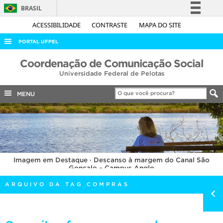
BRASIL
Simplifique!
ACESSIBILIDADE
CONTRASTE
MAPA DO SITE
Comunica BR
PORTAL UFPEL
Participe
ACESSO À INFORMAÇÃO
Coordenação de Comunicação Social
Acesso à informação
Universidade Federal de Pelotas
AUDITORIA
Legislação
COBALTO
MENU
Canais
CONCURSOS
EDITAIS
INTERNACIONAL
Imagem em Destaque · Descanso à margem do Canal São
OUVIDORIA
Gonçalo – Campus Anglo
PORTARIAS
ARQUIVO DA TAG COMPRAS
TELEFONES