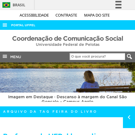
BRASIL
Simplifique!
ACESSIBILIDADE
CONTRASTE
MAPA DO SITE
Comunica BR
PORTAL UFPEL
Participe
ACESSO À INFORMAÇÃO
Coordenação de Comunicação Social
Acesso à informação
Universidade Federal de Pelotas
AUDITORIA
Legislação
COBALTO
MENU
Canais
CONCURSOS
EDITAIS
INTERNACIONAL
Imagem em Destaque · Descanso à margem do Canal São
OUVIDORIA
Gonçalo – Campus Anglo
PORTARIAS
ARQUIVO DA TAG FEIRA DO LIVRO
TELEFONES