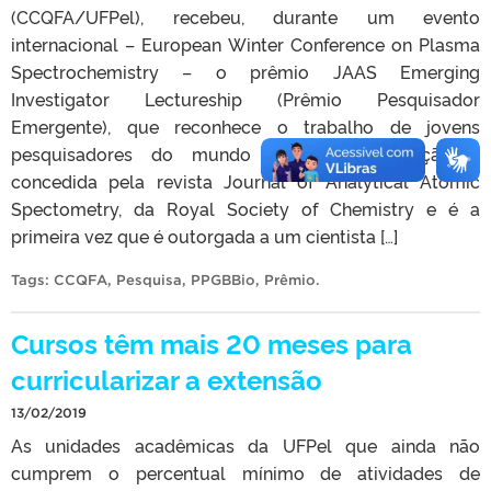
(CCQFA/UFPel), recebeu, durante um evento
internacional – European Winter Conference on Plasma
Spectrochemistry – o prêmio JAAS Emerging
Investigator Lectureship (Prêmio Pesquisador
Emergente), que reconhece o trabalho de jovens
pesquisadores do mundo inteiro. A distinção é
concedida pela revista Journal of Analytical Atomic
Spectometry, da Royal Society of Chemistry e é a
primeira vez que é outorgada a um cientista […]
Tags:
CCQFA
,
Pesquisa
,
PPGBBio
,
Prêmio
.
Cursos têm mais 20 meses para
curricularizar a extensão
13/02/2019
As unidades acadêmicas da UFPel que ainda não
cumprem o percentual mínimo de atividades de