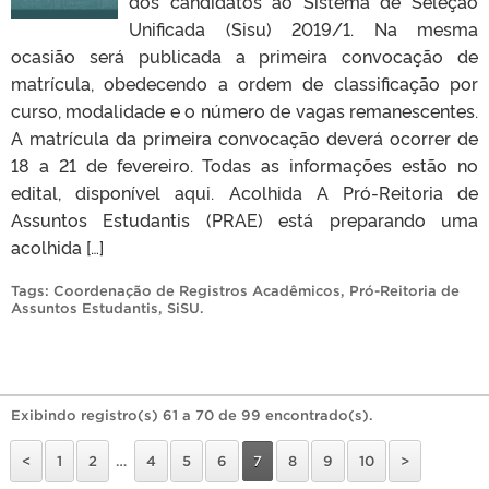
dos candidatos ao Sistema de Seleção
Unificada (Sisu) 2019/1. Na mesma
ocasião será publicada a primeira convocação de
matrícula, obedecendo a ordem de classificação por
curso, modalidade e o número de vagas remanescentes.
A matrícula da primeira convocação deverá ocorrer de
18 a 21 de fevereiro. Todas as informações estão no
edital, disponível aqui. Acolhida A Pró-Reitoria de
Assuntos Estudantis (PRAE) está preparando uma
acolhida […]
Tags:
Coordenação de Registros Acadêmicos
,
Pró-Reitoria de
Assuntos Estudantis
,
SiSU
.
Exibindo registro(s) 61 a 70 de 99 encontrado(s).
<
1
2
…
4
5
6
7
8
9
10
>