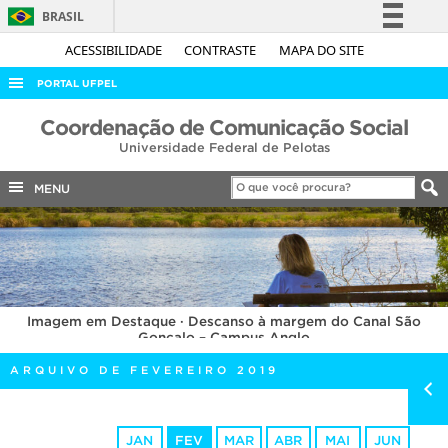
BRASIL
Simplifique!
ACESSIBILIDADE
CONTRASTE
MAPA DO SITE
Comunica BR
PORTAL UFPEL
Participe
ACESSO À INFORMAÇÃO
Coordenação de Comunicação Social
Acesso à informação
Universidade Federal de Pelotas
AUDITORIA
Legislação
COBALTO
MENU
Canais
CONCURSOS
EDITAIS
INTERNACIONAL
Imagem em Destaque · Descanso à margem do Canal São
OUVIDORIA
Gonçalo – Campus Anglo
PORTARIAS
ARQUIVO DE FEVEREIRO 2019
TELEFONES
JAN
FEV
MAR
ABR
MAI
JUN