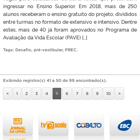
ingressar no Ensino Superior. Em 2018, mais de 250
alunos receberam o ensino gratuito do projeto, divididos
entre turmas no formato de extensivo e intensivo. Dentre
estes, mais de 40 já foram aprovados no Programa de
Avaliação da Vida Escolar (PAVE) […]
Tags:
Desafio
,
pré-vestibular
,
PREC
.
Exibindo registro(s) 41 a 50 de 99 encontrado(s).
<
1
2
3
4
5
6
7
8
9
10
>