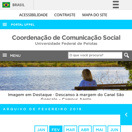
BRASIL
Simplifique!
ACESSIBILIDADE
CONTRASTE
MAPA DO SITE
Comunica BR
PORTAL UFPEL
Participe
ACESSO À INFORMAÇÃO
Coordenação de Comunicação Social
Acesso à informação
Universidade Federal de Pelotas
AUDITORIA
Legislação
COBALTO
MENU
Canais
CONCURSOS
EDITAIS
INTERNACIONAL
Imagem em Destaque · Descanso à margem do Canal São
OUVIDORIA
Gonçalo – Campus Anglo
PORTARIAS
ARQUIVO DE FEVEREIRO 2019
TELEFONES
JAN
FEV
MAR
ABR
MAI
JUN