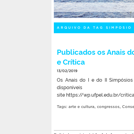
ARQUIVO DA TAG SIMPOSIO 
Publicados os Anais do
e Crítica
13/02/2019
Os Anais do I e do II Simpósios 
disp
site https://wp.ufpel.edu.br/cri
Tags:
arte e cultura
,
congressos
,
Conse