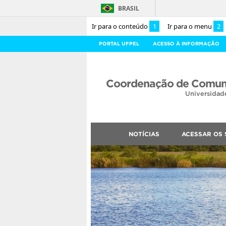
BRASIL
Ir para o conteúdo
1
Ir para o menu
2
PORTAL UFPEL
ACESSO À INFORMAÇÃO
Coordenação de Comuni
Universidad
NOTÍCIAS
ACESSAR OS 