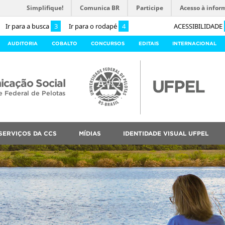
Simplifique!
Comunica BR
Participe
Acesso à infor
Ir para a busca
3
Ir para o rodapé
4
ACESSIBILIDADE
AUDITORIA
COBALTO
CONCURSOS
EDITAIS
INTERNACIONAL
cação Social
e Federal de Pelotas
SERVIÇOS DA CCS
MÍDIAS
IDENTIDADE VISUAL UFPEL