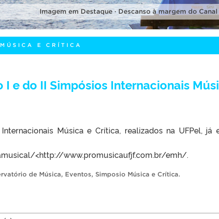
Imagem em Destaque · Descanso à margem do Canal
MÚSICA E CRÍTICA
 I e do II Simpósios Internacionais Mús
Internacionais Música e Crítica, realizados na UFPel, já 
oníveis n
ticamusical/<http://www.promusicaufjf.com.br/emh/.
rvatório de Música
,
Eventos
,
Simposio Música e Crítica
.