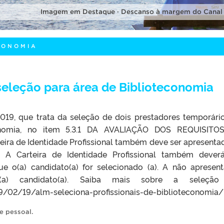
Imagem em Destaque · Descanso à margem do Canal
CONOMIA
 seleção para área de Biblioteconomia
19, que trata da seleção de dois prestadores temporári
conomia, no item 5.3.1 DA AVALIAÇÃO DOS REQUISITO
eira de Identidade Profissional também deve ser apresenta
: A Carteira de Identidade Profissional também dever
o(a) candidato(a) for selecionado (a). A não apresen
(a) candidato(a). Saiba mais sobre a seleçã
9/02/19/alm-seleciona-profissionais-de-biblioteconomia/ 
e pessoal
.