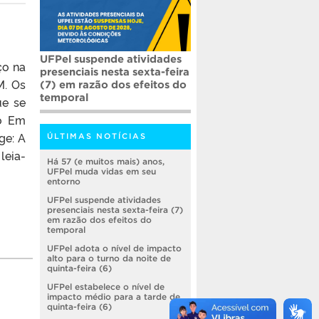
UFPel suspende atividades
ço na
presenciais nesta sexta-feira
M. Os
(7) em razão dos efeitos do
temporal
ue se
ão Em
ge: A
ÚLTIMAS NOTÍCIAS
leia-
Há 57 (e muitos mais) anos,
UFPel muda vidas em seu
entorno
UFPel suspende atividades
presenciais nesta sexta-feira (7)
em razão dos efeitos do
temporal
UFPel adota o nível de impacto
alto para o turno da noite de
quinta-feira (6)
UFPel estabelece o nível de
impacto médio para a tarde de
quinta-feira (6)