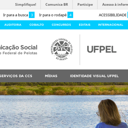
Simplifique!
Comunica BR
Participe
Acesso à infor
Ir para a busca
3
Ir para o rodapé
4
ACESSIBILIDADE
AUDITORIA
COBALTO
CONCURSOS
EDITAIS
INTERNACIONAL
cação Social
e Federal de Pelotas
SERVIÇOS DA CCS
MÍDIAS
IDENTIDADE VISUAL UFPEL