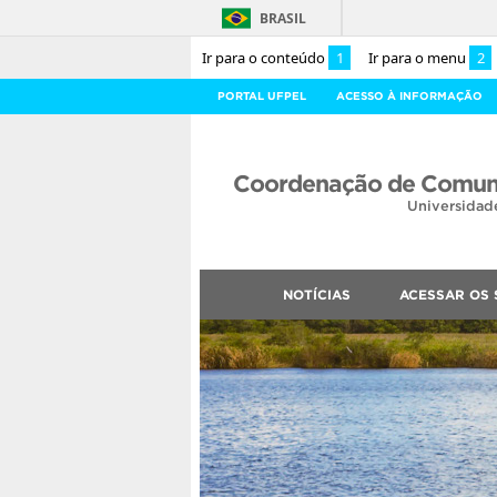
BRASIL
Ir para o conteúdo
1
Ir para o menu
2
PORTAL UFPEL
ACESSO À INFORMAÇÃO
Coordenação de Comuni
Universidad
NOTÍCIAS
ACESSAR OS 