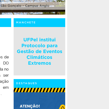
 São Gonçalo – Campus Anglo
MANCHETE
UFPel institui
Protocolo para
Gestão de Eventos
os de
Climáticos
S DO
Extremos
da no
á ser
tação
DESTAQUES
o em
.