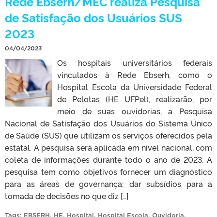
Rede Ebserh/MEC realiza Pesquisa
de Satisfação dos Usuários SUS
2023
04/04/2023
Os hospitais universitários federais
vinculados à Rede Ebserh, como o
Hospital Escola da Universidade Federal
de Pelotas (HE UFPel), realizarão, por
meio de suas ouvidorias, a Pesquisa
Nacional de Satisfação dos Usuários do Sistema Único
de Saúde (SUS) que utilizam os serviços oferecidos pela
estatal. A pesquisa será aplicada em nível nacional, com
coleta de informações durante todo o ano de 2023. A
pesquisa tem como objetivos fornecer um diagnóstico
para as áreas de governança; dar subsídios para a
tomada de decisões no que diz […]
Tags:
EBSERH
,
HE
,
Hospital
,
Hospital Escola
,
Ouvidoria
,