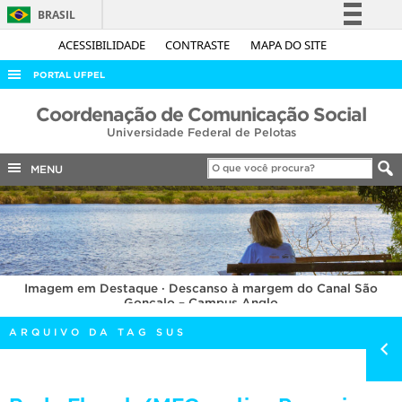
BRASIL
Simplifique!
ACESSIBILIDADE
CONTRASTE
MAPA DO SITE
Comunica BR
PORTAL UFPEL
Participe
ACESSO À INFORMAÇÃO
Coordenação de Comunicação Social
Acesso à informação
Universidade Federal de Pelotas
AUDITORIA
Legislação
COBALTO
MENU
Canais
CONCURSOS
EDITAIS
INTERNACIONAL
Imagem em Destaque · Descanso à margem do Canal São
OUVIDORIA
Gonçalo – Campus Anglo
PORTARIAS
ARQUIVO DA TAG SUS
TELEFONES