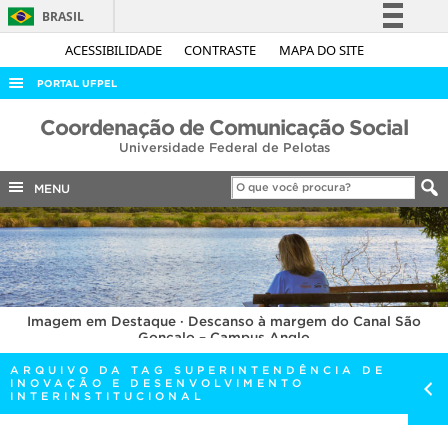
BRASIL
Simplifique!
ACESSIBILIDADE
CONTRASTE
MAPA DO SITE
Comunica BR
PORTAL UFPEL
Participe
ACESSO À INFORMAÇÃO
Coordenação de Comunicação Social
Acesso à informação
Universidade Federal de Pelotas
AUDITORIA
Legislação
COBALTO
MENU
Canais
CONCURSOS
EDITAIS
INTERNACIONAL
Imagem em Destaque · Descanso à margem do Canal São
OUVIDORIA
Gonçalo – Campus Anglo
PORTARIAS
ARQUIVO DA TAG SUPERINTENDÊNCIA DE
INOVAÇÃO E DESENVOLVIMENTO
TELEFONES
INTERINSTITUCIONAL