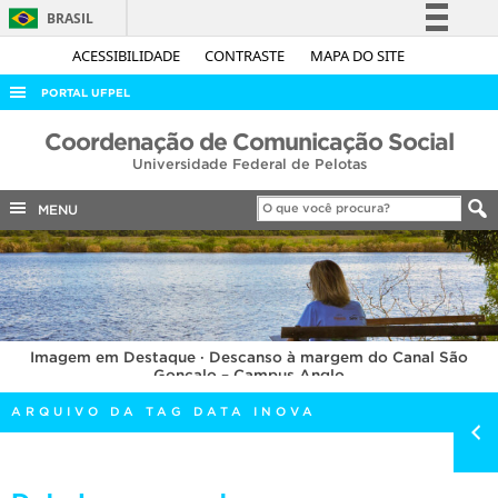
BRASIL
Simplifique!
ACESSIBILIDADE
CONTRASTE
MAPA DO SITE
Comunica BR
PORTAL UFPEL
Participe
ACESSO À INFORMAÇÃO
Coordenação de Comunicação Social
Acesso à informação
Universidade Federal de Pelotas
AUDITORIA
Legislação
COBALTO
MENU
Canais
CONCURSOS
EDITAIS
INTERNACIONAL
Imagem em Destaque · Descanso à margem do Canal São
OUVIDORIA
Gonçalo – Campus Anglo
PORTARIAS
ARQUIVO DA TAG DATA INOVA
TELEFONES