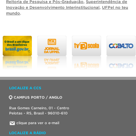
Reitoria de Pesquisa e Pós-Graduação
,
Superintendência de
Inovação e Desenvolvimento Interinstitucional
,
UFPel no teu
mundo
.
LOCALIZE A CCS
CAMPUS PORTO / ANGLO
Rua Gomes Carneiro, 01 - Centro
Pelotas - RS, Brasil - 96010-610
clique para ver o e-mail
LOCALIZE A RÁDIO