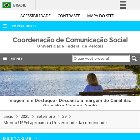
BRASIL
Simplifique!
ACESSIBILIDADE
CONTRASTE
MAPA DO SITE
Comunica BR
PORTAL UFPEL
Participe
ACESSO À INFORMAÇÃO
Coordenação de Comunicação Social
Acesso à informação
Universidade Federal de Pelotas
AUDITORIA
Legislação
COBALTO
MENU
Canais
CONCURSOS
EDITAIS
INTERNACIONAL
Imagem em Destaque · Descanso à margem do Canal São
OUVIDORIA
Gonçalo – Campus Anglo
PORTARIAS
Início
2025
Setembro
29
Mundo UFPel aproxima a Universidade da comunidade
TELEFONES
DESTAQUE
>