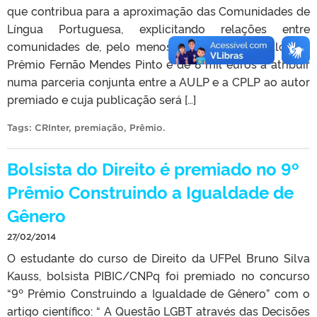
que contribua para a aproximação das Comunidades de
Língua Portuguesa, explicitando relações entre
comunidades de, pelo menos, dois países. O valor do
Prêmio Fernão Mendes Pinto é de 8 mil euros a atribuir
numa parceria conjunta entre a AULP e a CPLP ao autor
premiado e cuja publicação será […]
Tags:
CRInter
,
premiação
,
Prêmio
.
Bolsista do Direito é premiado no 9º
Prêmio Construindo a Igualdade de
Gênero
27/02/2014
O estudante do curso de Direito da UFPel Bruno Silva
Kauss, bolsista PIBIC/CNPq foi premiado no concurso
“9º Prêmio Construindo a Igualdade de Gênero” com o
artigo científico: “ A Questão LGBT através das Decisões