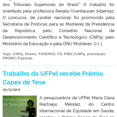
dos Tribunais Superiores do Brasil”. O trabalho foi
orientado pela professora Renata Ovenhausen Albernaz.
O concurso, de caráter nacional, foi promovido pela
Secretaria de Políticas para as Mulheres da Presidência
da República, pelo Conselho Nacional de
Desenvolvimento Científico e Tecnológico (CNPq), pelo
Ministério da Educação e pela ONU Mulheres. O […]
Tags:
CNPq
,
Direito
,
FAPERGS
,
FD
,
PIBIC/CNPq
,
premiação
,
PROBIC/Fapergs
.
Trabalho da UFPel recebe Prêmio
Capes de Tese
20/12/2013
A pesquisadora da UFPel Maria Clara
Restrepo Méndez, do Centro
Internacional de Equidade em Saúde,
recebeu o Prêmio Capes de Tese na