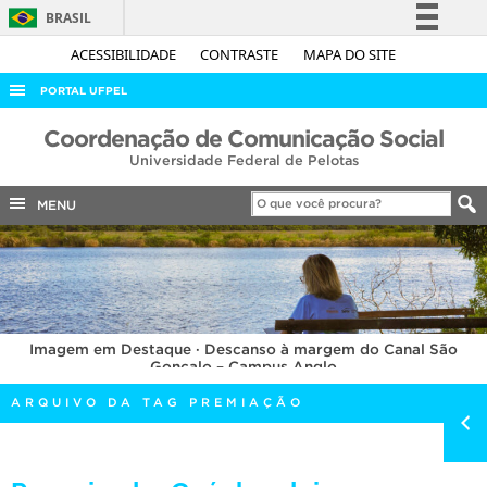
BRASIL
Simplifique!
ACESSIBILIDADE
CONTRASTE
MAPA DO SITE
Comunica BR
PORTAL UFPEL
Participe
ACESSO À INFORMAÇÃO
Coordenação de Comunicação Social
Acesso à informação
Universidade Federal de Pelotas
AUDITORIA
Legislação
COBALTO
MENU
Canais
CONCURSOS
EDITAIS
INTERNACIONAL
Imagem em Destaque · Descanso à margem do Canal São
OUVIDORIA
Gonçalo – Campus Anglo
PORTARIAS
ARQUIVO DA TAG PREMIAÇÃO
TELEFONES