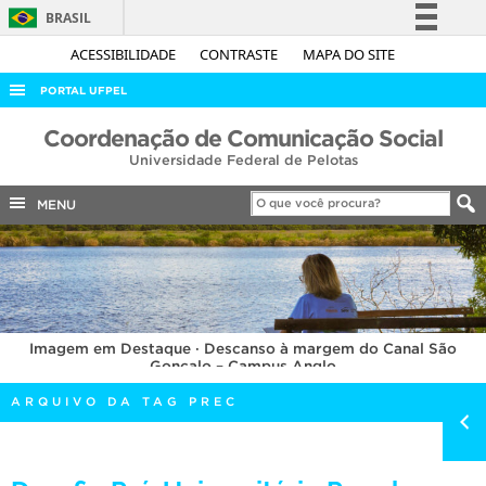
BRASIL
Simplifique!
ACESSIBILIDADE
CONTRASTE
MAPA DO SITE
Comunica BR
PORTAL UFPEL
Participe
ACESSO À INFORMAÇÃO
Coordenação de Comunicação Social
Acesso à informação
Universidade Federal de Pelotas
AUDITORIA
Legislação
COBALTO
MENU
Canais
CONCURSOS
EDITAIS
INTERNACIONAL
Imagem em Destaque · Descanso à margem do Canal São
OUVIDORIA
Gonçalo – Campus Anglo
PORTARIAS
ARQUIVO DA TAG PREC
TELEFONES