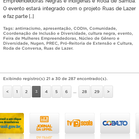
Empreendedoras Negras e Indígenas e Roda de Samba.
O evento estará integrado com o projeto Ruas de Lazer
e faz parte […]
Tags:
antirracismo
,
apresentação
,
CODIn
,
Comunidade
,
Coordenação de Inclusão e Diversidade
,
cultura negra
,
evento
,
Feira de Mulheres Empreendedoras
,
Núcleo de Gênero e
Diversidade
,
Nugen
,
PREC
,
Pró-Reitoria de Extensão e Cultura
,
Roda de Conversa
,
Ruas de Lazer
.
Exibindo registro(s) 21 a 30 de 287 encontrado(s).
<
1
2
3
4
5
6
…
28
29
>