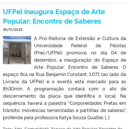
UFPel inaugura Espaço de Arte
Popular: Encontro de Saberes
30/11/2023
A Pró-Reitoria de Extensão e Cultura da
Universidade Federal de Pelotas
(Prec/UFPel) promove, no dia 04 de
dezembro, a inauguração do Espaço de
Arte Popular: Encontro de Saberes. O
espaço fica na Rua Benjamin Constant, 1.071 (ao lado da
Livraria da UFPel) e o evento está marcado para as
8h30min. A programação contará com o ato de
descerramento da placa que identifica o local. Na
sequência, haverá a palestra “Corporeidades Pretas em
trânsito: movências terreirizadas e partilhas de saberes”,
proferida pela professora Katya Souza Gualter, […]
Tags:
Arte
,
Comunidade
,
Espaço de Arte Popular: Encontro de