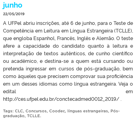
junho
22/05/2019
A UFPel abriu inscrições, até 6 de junho, para o Teste de
Competência em Leitura em Língua Estrangeira (TCLLE),
que engloba Espanhol, Francês, Inglês e Alemão. O teste
afere a capacidade do candidato quanto à leitura e
interpretação de textos autênticos, de cunho científico
ou acadêmico, e destina-se a quem está cursando ou
pretenda ingressar em cursos de pós-graduação, bem
como àqueles que precisem comprovar sua proficiência
em um desses idiomas como língua estrangeira. Veja o
edital em
http://ces.ufpel.edu.br/conctecadmed0012_2019/ .
Tags:
CLC
,
Concursos
,
Coodec
,
línguas estrangeiras
,
Pós-
graduação
,
TCLLE
.