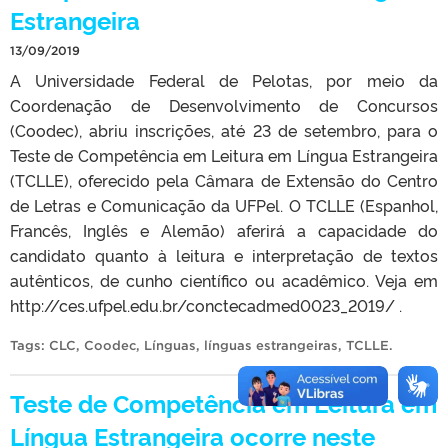
Estrangeira
13/09/2019
A Universidade Federal de Pelotas, por meio da
Coordenação de Desenvolvimento de Concursos
(Coodec), abriu inscrições, até 23 de setembro, para o
Teste de Competência em Leitura em Língua Estrangeira
(TCLLE), oferecido pela Câmara de Extensão do Centro
de Letras e Comunicação da UFPel. O TCLLE (Espanhol,
Francês, Inglês e Alemão) aferirá a capacidade do
candidato quanto à leitura e interpretação de textos
autênticos, de cunho científico ou acadêmico. Veja em
http://ces.ufpel.edu.br/conctecadmed0023_2019/ .
Tags:
CLC
,
Coodec
,
Línguas
,
línguas estrangeiras
,
TCLLE
.
Teste de Competência em Leitura em
Língua Estrangeira ocorre neste