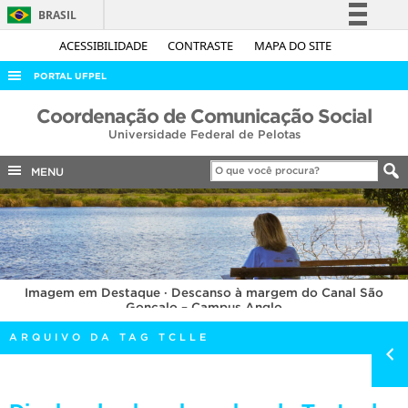
BRASIL
Simplifique!
ACESSIBILIDADE
CONTRASTE
MAPA DO SITE
Comunica BR
PORTAL UFPEL
Participe
ACESSO À INFORMAÇÃO
Coordenação de Comunicação Social
Acesso à informação
Universidade Federal de Pelotas
AUDITORIA
Legislação
COBALTO
MENU
Canais
CONCURSOS
EDITAIS
INTERNACIONAL
Imagem em Destaque · Descanso à margem do Canal São
OUVIDORIA
Gonçalo – Campus Anglo
PORTARIAS
ARQUIVO DA TAG TCLLE
TELEFONES