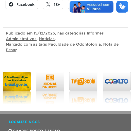
Facebook
18+
E-mail
Publicado
em
15/12/2025
, nas categorias
Informes
Administrativos
,
Notícias
.
Marcado com as tags
Faculdade de Odontologia
,
Nota de
Pesar
.
LOCALIZE A CCS
CAMPUS PORTO / ANGLO