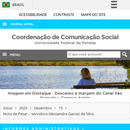
BRASIL
Simplifique!
ACESSIBILIDADE
CONTRASTE
MAPA DO SITE
Comunica BR
PORTAL UFPEL
Participe
ACESSO À INFORMAÇÃO
Coordenação de Comunicação Social
Acesso à informação
Universidade Federal de Pelotas
AUDITORIA
Legislação
COBALTO
MENU
Canais
CONCURSOS
EDITAIS
INTERNACIONAL
Imagem em Destaque · Descanso à margem do Canal São
OUVIDORIA
Gonçalo – Campus Anglo
PORTARIAS
Início
2025
Dezembro
15
Nota de Pesar – servidora Alessandra Garcez da Silva
TELEFONES
INFORMES ADMINISTRATIVOS
>