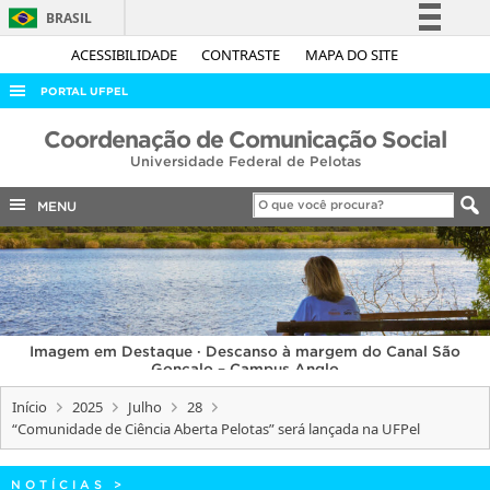
BRASIL
Simplifique!
ACESSIBILIDADE
CONTRASTE
MAPA DO SITE
Comunica BR
PORTAL UFPEL
Participe
ACESSO À INFORMAÇÃO
Coordenação de Comunicação Social
Acesso à informação
Universidade Federal de Pelotas
AUDITORIA
Legislação
COBALTO
MENU
Canais
CONCURSOS
EDITAIS
INTERNACIONAL
Imagem em Destaque · Descanso à margem do Canal São
OUVIDORIA
Gonçalo – Campus Anglo
PORTARIAS
Início
2025
Julho
28
“Comunidade de Ciência Aberta Pelotas” será lançada na UFPel
TELEFONES
NOTÍCIAS
>