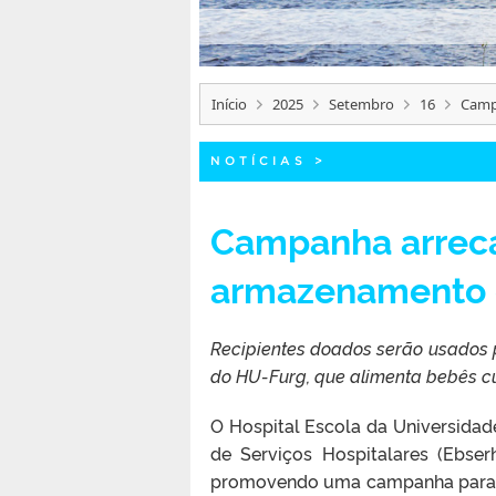
Início
2025
Setembro
16
Camp
NOTÍCIAS
>
Campanha arreca
armazenamento 
Recipientes doados serão usados pa
do HU-Furg, que alimenta bebês 
O Hospital Escola da Universidade
de Serviços Hospitalares (Ebse
promovendo uma campanha para a