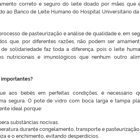
namento correto e seguro do leite doado por mães que 
do ao Banco de Leite Humano do Hospital Universitário da
processo de pasteurização e análise de qualidade e, em seg
nados que, por diferentes razões, não podem ser amamen
 de solidariedade faz toda a diferença, pois o leite hum
ícios nutricionais e imunológicos que nenhum outro ali
o importantes?
ue aos bebês em perfeitas condições, é necessário 
rma segura. O pote de vidro com boca larga e tampa plá
ente ideal porque:
libera substâncias nocivas.
peratura durante congelamento, transporte e pasteurização
peza e o enchimento, evitando desperdícios.