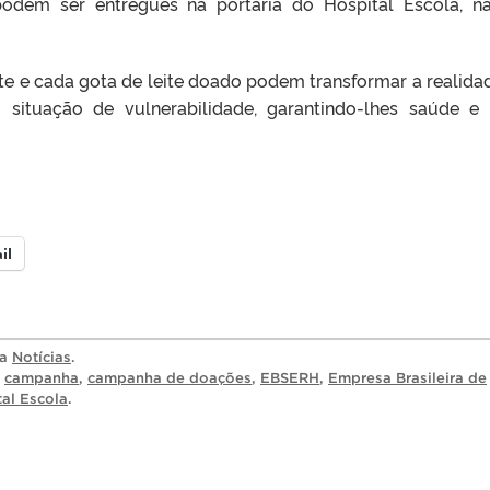
podem ser entregues na portaria do Hospital Escola, n
te e cada gota de leite doado podem transformar a realida
situação de vulnerabilidade, garantindo-lhes saúde e
il
ia
Notícias
.
,
campanha
,
campanha de doações
,
EBSERH
,
Empresa Brasileira de
al Escola
.