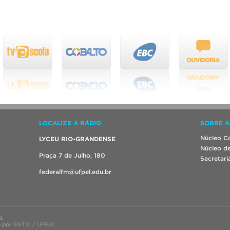
LOCALIZE A RÁDIO
SOBRE A
Núcleo Co
LYCEU RIO-GRANDENSE
Núcleo de
Praça 7 de Julho, 180
Secretari
federalfm@ufpel.edu.br
l.
o por
SGTIC / UFPel
.