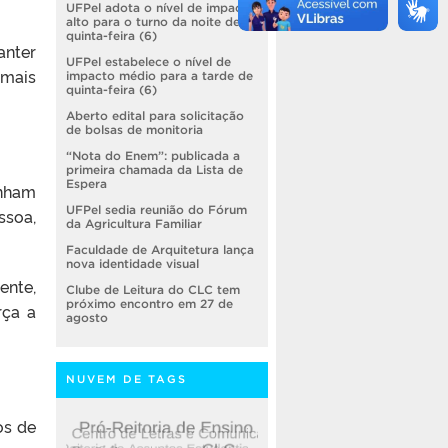
UFPel adota o nível de impacto
alto para o turno da noite de
quinta-feira (6)
anter
UFPel estabelece o nível de
 mais
impacto médio para a tarde de
quinta-feira (6)
Aberto edital para solicitação
de bolsas de monitoria
“Nota do Enem”: publicada a
primeira chamada da Lista de
Espera
enham
UFPel sedia reunião do Fórum
ssoa,
da Agricultura Familiar
Faculdade de Arquitetura lança
nova identidade visual
ente,
Clube de Leitura do CLC tem
próximo encontro em 27 de
rça a
agosto
NUVEM DE TAGS
os de