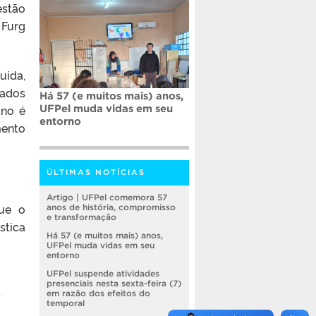
estão
 Furg
uida,
tados
Há 57 (e muitos mais) anos,
ano é
UFPel muda vidas em seu
entorno
mento
ÚLTIMAS NOTÍCIAS
Artigo | UFPel comemora 57
que o
anos de história, compromisso
e transformação
stica
Há 57 (e muitos mais) anos,
UFPel muda vidas em seu
entorno
UFPel suspende atividades
presenciais nesta sexta-feira (7)
.
em razão dos efeitos do
temporal