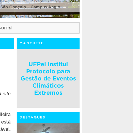
 São Gonçalo – Campus Anglo
-UFPel
MANCHETE
UFPel institui
Protocolo para
l
Gestão de Eventos
Climáticos
Extremos
Leite
leira
DESTAQUES
 está
ável.