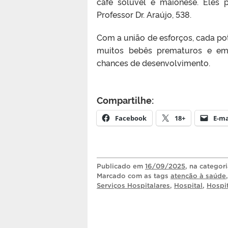
café solúvel e maionese. Eles 
Professor Dr. Araújo, 538.
Com a união de esforços, cada po
muitos bebês prematuros e em 
chances de desenvolvimento.
Compartilhe:
Facebook
18+
E-ma
Publicado
em
16/09/2025
, na categor
Marcado com as tags
atenção à saúde
Serviços Hospitalares
,
Hospital
,
Hospit