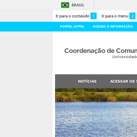
BRASIL
Ir para o conteúdo
1
Ir para o menu
2
PORTAL UFPEL
ACESSO À INFORMAÇÃO
Coordenação de Comuni
Universidad
NOTÍCIAS
ACESSAR OS 