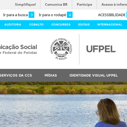
Simplifique!
Comunica BR
Participe
Acesso à infor
Ir para a busca
3
Ir para o rodapé
4
ACESSIBILIDADE
AUDITORIA
COBALTO
CONCURSOS
EDITAIS
INTERNACIONAL
cação Social
e Federal de Pelotas
SERVIÇOS DA CCS
MÍDIAS
IDENTIDADE VISUAL UFPEL