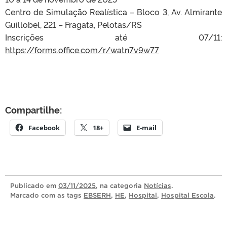
Centro de Simulação Realística – Bloco 3, Av. Almirante
Guillobel, 221 – Fragata, Pelotas/RS
Inscrições até 07/11:
https://forms.office.com/r/watn7v9w77
Compartilhe:
Facebook
18+
E-mail
Publicado
em
03/11/2025
, na categoria
Notícias
.
Marcado com as tags
EBSERH
,
HE
,
Hospital
,
Hospital Escola
.