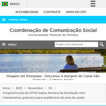
BRASIL
Simplifique!
ACESSIBILIDADE
CONTRASTE
MAPA DO SITE
Comunica BR
PORTAL UFPEL
Participe
ACESSO À INFORMAÇÃO
Coordenação de Comunicação Social
Acesso à informação
Universidade Federal de Pelotas
AUDITORIA
Legislação
COBALTO
MENU
Canais
CONCURSOS
EDITAIS
INTERNACIONAL
Imagem em Destaque · Descanso à margem do Canal São
OUVIDORIA
Gonçalo – Campus Anglo
PORTARIAS
Início
2025
Novembro
03
Hospital Escola da UFPel realiza Semana da Simulação com
TELEFONES
treinamentos gratuitos para acadêmicos da área da saúde