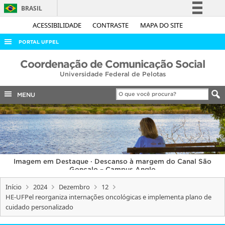
BRASIL
Simplifique!
ACESSIBILIDADE
CONTRASTE
MAPA DO SITE
Comunica BR
PORTAL UFPEL
Participe
ACESSO À INFORMAÇÃO
Coordenação de Comunicação Social
Acesso à informação
Universidade Federal de Pelotas
AUDITORIA
Legislação
COBALTO
MENU
Canais
CONCURSOS
EDITAIS
INTERNACIONAL
Imagem em Destaque · Descanso à margem do Canal São
OUVIDORIA
Gonçalo – Campus Anglo
PORTARIAS
Início
2024
Dezembro
12
HE-UFPel reorganiza internações oncológicas e implementa plano de
TELEFONES
cuidado personalizado