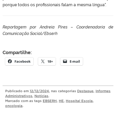
porque todos os profissionais falam a mesma língua”.
Reportagem por
Andreia Pires –
Coordenadoria de
Comunicação Social/Ebserh
Compartilhe:
Facebook
18+
E-mail
Publicado
em
12/12/2024
, nas categorias
Destaque
,
Informes
Administrativos
,
Notícias
.
Marcado com as tags
EBSERH
,
HE
,
Hospital Escola
,
oncologia
.