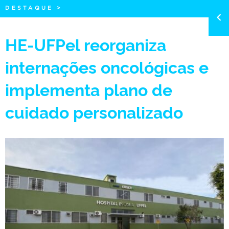
DESTAQUE
>
HE-UFPel reorganiza
internações oncológicas e
implementa plano de
cuidado personalizado