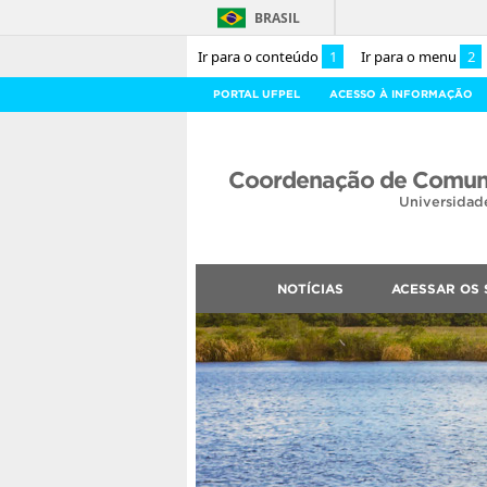
BRASIL
Ir para o conteúdo
1
Ir para o menu
2
PORTAL UFPEL
ACESSO À INFORMAÇÃO
Coordenação de Comuni
Universidad
NOTÍCIAS
ACESSAR OS 