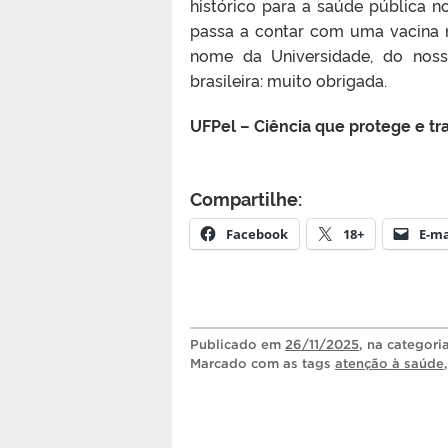
histórico para a saúde pública no
passa a contar com uma vacina n
nome da Universidade, do noss
brasileira: muito obrigada.
UFPel – Ciência que protege e tr
Compartilhe:
Facebook
18+
E-ma
Publicado
em
26/11/2025
, na categori
Marcado com as tags
atenção à saúde