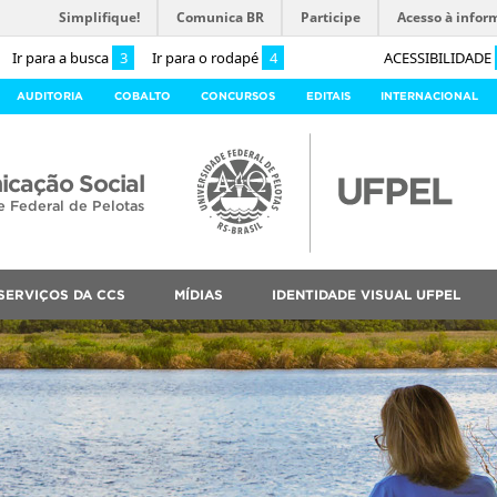
Simplifique!
Comunica BR
Participe
Acesso à infor
Ir para a busca
3
Ir para o rodapé
4
ACESSIBILIDADE
AUDITORIA
COBALTO
CONCURSOS
EDITAIS
INTERNACIONAL
cação Social
e Federal de Pelotas
SERVIÇOS DA CCS
MÍDIAS
IDENTIDADE VISUAL UFPEL