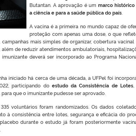
Butantan. A aprovação é um
marco histórico
a ciência e para a saúde pública do país
.
A vacina é a primeira no mundo capaz de ofe
proteção com apenas uma dose, o que refle
campanhas mais simples de organizar, cobertura vacinal
 além de reduzir atendimentos ambulatoriais, hospitalizaç
O imunizante deverá ser incorporado ao Programa Nacion
ha iniciado há cerca de uma década, a UFPel foi incorpor
022, participando do
estudo da Consistência de Lotes
,
l para que o imunizante pudesse ser aprovado.
 335 voluntários foram randomizados. Os dados coletad
to à consistência entre lotes, segurança e eficácia do pro
placebo durante o estudo já foram posteriormente vacin
.