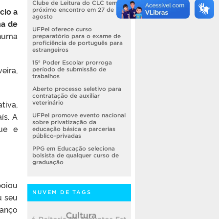
Clube de Leitura do CLC tem
cio a
próximo encontro em 27 de
agosto
ma de
UFPel oferece curso
nhuma
preparatório para o exame de
proficiência de português para
estrangeiros
15º Poder Escolar prorroga
eira,
período de submissão de
trabalhos
Aberto processo seletivo para
contratação de auxiliar
tiva,
veterinário
ís. A
UFPel promove evento nacional
sobre privatização da
gue e
educação básica e parcerias
público-privadas
PPG em Educação seleciona
bolsista de qualquer curso de
graduação
poiou
NUVEM DE TAGS
u seu
vanço