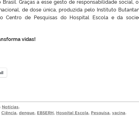
 Brasil. Graças a esse gesto de responsabilidade social, o
acional, de dose única, produzida pelo Instituto Butanta
o Centro de Pesquisas do Hospital Escola e da soci
ansforma vidas!
il
a
Notícias
.
,
Ciência
,
dengue
,
EBSERH
,
Hospital Escola
,
Pesquisa
,
vacina
.