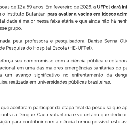
soas de 12 a 59 anos. Em fevereiro de 2026,
a UFPel dará iní
 o Instituto Butantan,
para avaliar a vacina em idosos aci
talidade é maior nessa faixa etária e que ainda não há ne
sse grupo.
nada pela professora e pesquisadora, Danise Senna Oliv
 de Pesquisa do Hospital Escola (HE-UFPel).
reforça seu compromisso com a ciência pública e colabora
acional em uma das maiores emergências sanitárias do pa
ta um avanço significativo no enfrentamento da den
sa realizada em universidades públicas brasileiras.
que aceitaram participar da etapa final da pesquisa que a
 contra a Dengue. Cada voluntária e voluntário que dedico
ição para contribuir com a ciência tornou possível este a