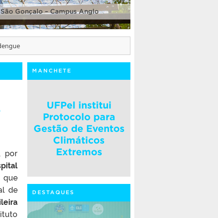
 São Gonçalo – Campus Anglo
 dengue
MANCHETE
a
UFPel institui
Protocolo para
Gestão de Eventos
Climáticos
Extremos
, por
pital
 que
al de
DESTAQUES
leira
ituto