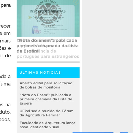
 para
recer
te em
 mais
UFPel oferece curso
preparatório para o exame
ões e
de proficiência de
al de
português para estrangeiros
ÚLTIMAS NOTÍCIAS
ada à
 uma
Aberto edital para solicitação
de bolsas de monitoria
“Nota do Enem”: publicada a
primeira chamada da Lista de
os na
Espera
duto.
UFPel sedia reunião do Fórum
da Agricultura Familiar
ados,
Faculdade de Arquitetura lança
nova identidade visual