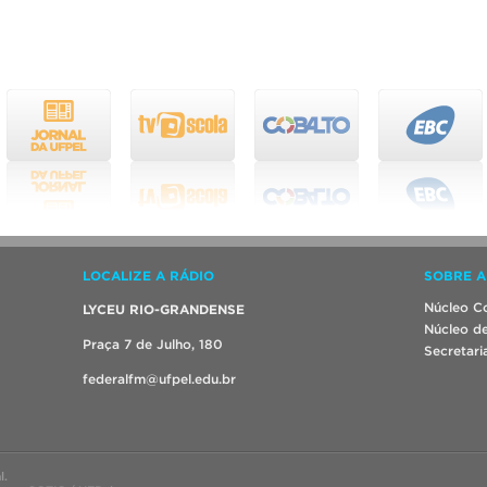
LOCALIZE A RÁDIO
SOBRE A
Núcleo Co
LYCEU RIO-GRANDENSE
Núcleo de
Praça 7 de Julho, 180
Secretari
federalfm@ufpel.edu.br
l.