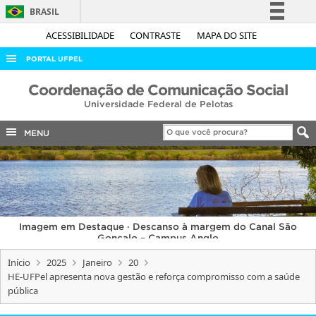
BRASIL
Simplifique!
ACESSIBILIDADE
CONTRASTE
MAPA DO SITE
Comunica BR
PORTAL UFPEL
Participe
ACESSO À INFORMAÇÃO
Coordenação de Comunicação Social
Acesso à informação
Universidade Federal de Pelotas
AUDITORIA
Legislação
COBALTO
MENU
Canais
CONCURSOS
EDITAIS
INTERNACIONAL
Imagem em Destaque · Descanso à margem do Canal São
OUVIDORIA
Gonçalo – Campus Anglo
PORTARIAS
Início
2025
Janeiro
20
HE-UFPel apresenta nova gestão e reforça compromisso com a saúde
TELEFONES
pública