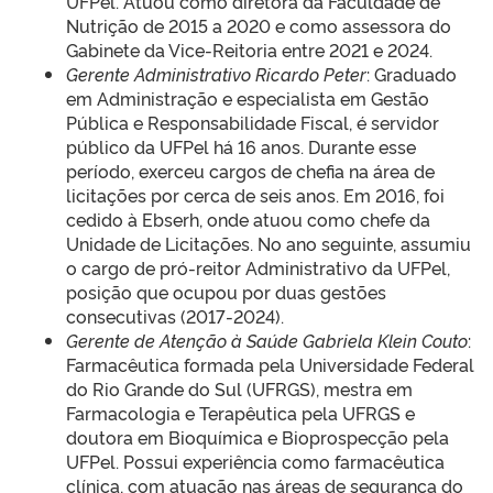
UFPel. Atuou como diretora da Faculdade de
Nutrição de 2015 a 2020 e como assessora do
Gabinete da Vice-Reitoria entre 2021 e 2024.
Gerente Administrativo Ricardo Peter
: Graduado
em Administração e especialista em Gestão
Pública e Responsabilidade Fiscal, é servidor
público da UFPel há 16 anos. Durante esse
período, exerceu cargos de chefia na área de
licitações por cerca de seis anos. Em 2016, foi
cedido à Ebserh, onde atuou como chefe da
Unidade de Licitações. No ano seguinte, assumiu
o cargo de pró-reitor Administrativo da UFPel,
posição que ocupou por duas gestões
consecutivas (2017-2024).
Gerente de Atenção à Saúde Gabriela Klein Couto
:
Farmacêutica formada pela Universidade Federal
do Rio Grande do Sul (UFRGS), mestra em
Farmacologia e Terapêutica pela UFRGS e
doutora em Bioquímica e Bioprospecção pela
UFPel. Possui experiência como farmacêutica
clínica, com atuação nas áreas de segurança do