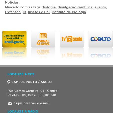
Notícias
.
Marcado com as tags
Biologia
,
divulgação científica
,
evento
,
Extensão
,
IB
,
Insetos e Daí
,
Instituto de Biologia
.
LOCALIZE A CCS
CAMPUS PORTO / ANGLO
Rua Gomes Carneiro, 01 - Centro
Pelotas - RS, Brasil - 96010-610
clique para ver o e-mail
LOCALIZE A RÁDIO