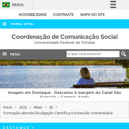
BRASIL
Simplifique!
ACESSIBILIDADE
CONTRASTE
MAPA DO SITE
Comunica BR
PORTAL UFPEL
Participe
ACESSO À INFORMAÇÃO
Coordenação de Comunicação Social
Acesso à informação
Universidade Federal de Pelotas
AUDITORIA
Legislação
COBALTO
MENU
Canais
CONCURSOS
EDITAIS
INTERNACIONAL
Imagem em Destaque · Descanso à margem do Canal São
OUVIDORIA
Gonçalo – Campus Anglo
PORTARIAS
Início
2022
Maio
26
Formação aborda Divulgação Científica e Extensão Universitária
TELEFONES
DESTAQUE
>