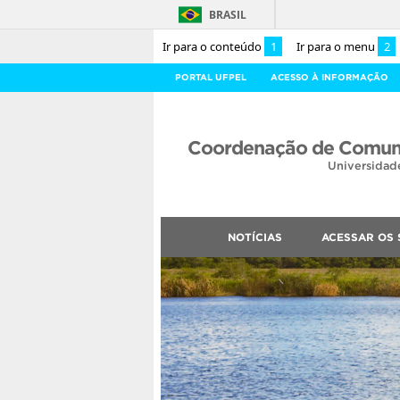
BRASIL
Ir para o conteúdo
1
Ir para o menu
2
PORTAL UFPEL
ACESSO À INFORMAÇÃO
Coordenação de Comuni
Universidad
NOTÍCIAS
ACESSAR OS 