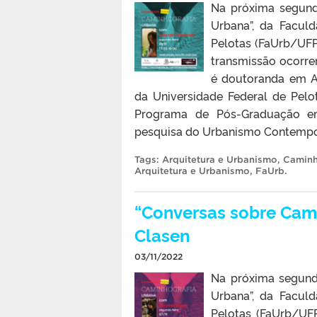
Na próxima segunda
Urbana”, da Facul
Pelotas (FaUrb/UFP
transmissão ocorre
é doutoranda em A
da Universidade Federal de Pel
Programa de Pós-Graduação em
pesquisa do Urbanismo Contemporâ
Tags:
Arquitetura e Urbanismo
,
Caminh
Arquitetura e Urbanismo
,
FaUrb
.
“Conversas sobre Cami
Clasen
03/11/2022
Na próxima segunda
Urbana”, da Facul
Pelotas (FaUrb/UF