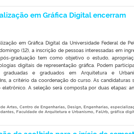
alização em Gráfica Digital encerram
lização em Gráfica Digital da Universidade Federal de Pe
é domingo (12), a inscrição de pessoas interessadas em ingr
pós-graduação tem como objetivo o estudo, apropria
ologias digitais de representação gráfica. Podem particip
vo graduadas e graduados em Arquitetura e Urbani
ins, a critério da coordenação do curso. As candidaturas 
 eletrônico. A seleção será composta por duas etapas: an
 de Artes
,
Centro de Engenharias
,
Design
,
Engenharias
,
especializa
udantes
,
Faculdade de Arquitetura e Urbanismo
,
FaUrb
,
gráfica digi
ção de acolhida para o início do semes