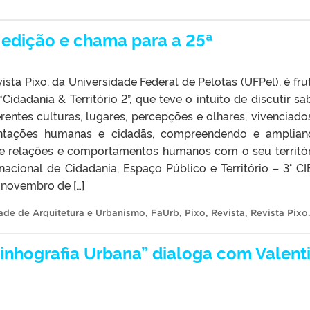
ª edição e chama para a 25ª
ista Pixo, da Universidade Federal de Pelotas (UFPel), é fru
idadania & Território 2”, que teve o intuito de discutir sa
rentes culturas, lugares, percepções e olhares, vivenciado
ntações humanas e cidadãs, compreendendo e amplian
e relações e comportamentos humanos com o seu territór
nacional de Cidadania, Espaço Público e Território – 3° CIE
e novembro de […]
ade de Arquitetura e Urbanismo
,
FaUrb
,
Pixo
,
Revista
,
Revista Pixo
nhografia Urbana” dialoga com Valent