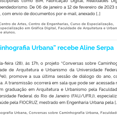
isciplinas como BIM, Fabricação Digital, Realidades Digi
eendedorismo. De 06 de janeiro a 12 de fevereiro de 2023 
io, com envio de documentos por e-mail, anexado […]
Centro de Artes
,
Centro de Engenharias
,
Curso de Especialização
,
specialização em Gráfica Digital
,
Faculdade de Arquitetura e Urba
de alunos
.
nhografia Urbana” recebe Aline Serpa
-feira (28), às 17h, o projeto “Conversas sobre Caminhog
dade de Arquitetura e Urbanismo da Universidade Feder
Pel), promove a sua última sessão de diálogo do ano, 
pa. A transmissão ocorrerá em sala que pode ser acessada 
 tem graduação em Arquitetura e Urbanismo pela Faculda
ersidade Federal do Rio de Janeiro (FAU/UFRJ), especiali
aúde pela FIOCRUZ, mestrado em Engenharia Urbana pela […
ografia Urbana
,
Conversas sobre Caminhografia Urbana
,
Faculdad