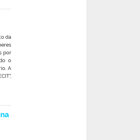
to da
beres
s por
do o
io. A
CIT”,
.
ina