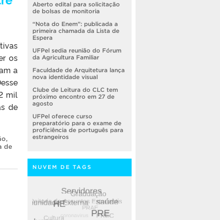
Aberto edital para solicitação
de bolsas de monitoria
“Nota do Enem”: publicada a
primeira chamada da Lista de
Espera
tivas
UFPel sedia reunião do Fórum
er os
da Agricultura Familiar
iam a
Faculdade de Arquitetura lança
nova identidade visual
Desse
Clube de Leitura do CLC tem
2 mil
próximo encontro em 27 de
agosto
as de
UFPel oferece curso
preparatório para o exame de
proficiência de português para
estrangeiros
ão
,
a de
NUVEM DE TAGS