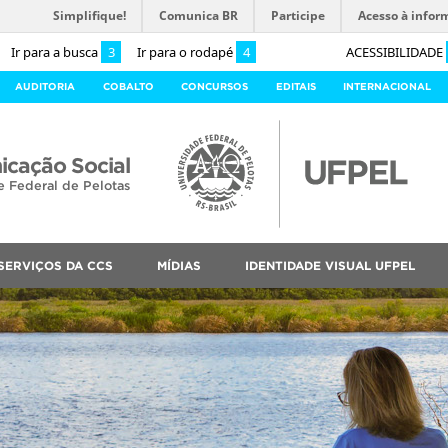
Simplifique!
Comunica BR
Participe
Acesso à infor
Ir para a busca
3
Ir para o rodapé
4
ACESSIBILIDADE
AUDITORIA
COBALTO
CONCURSOS
EDITAIS
INTERNACIONAL
cação Social
e Federal de Pelotas
SERVIÇOS DA CCS
MÍDIAS
IDENTIDADE VISUAL UFPEL