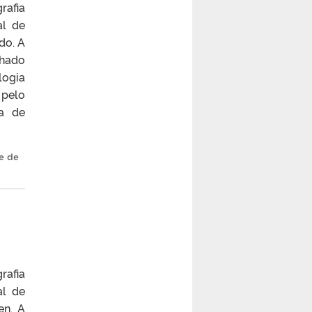
rafia
al de
do. A
chado
logia
 pelo
a de
e de
rafia
al de
en. A