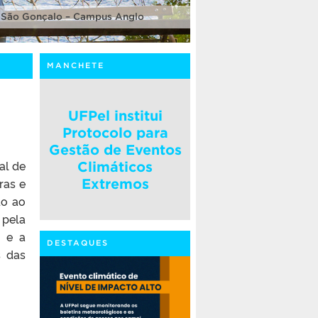
 São Gonçalo – Campus Anglo
MANCHETE
UFPel institui
Protocolo para
Gestão de Eventos
al de
Climáticos
ras e
Extremos
do ao
 pela
o e a
DESTAQUES
s das