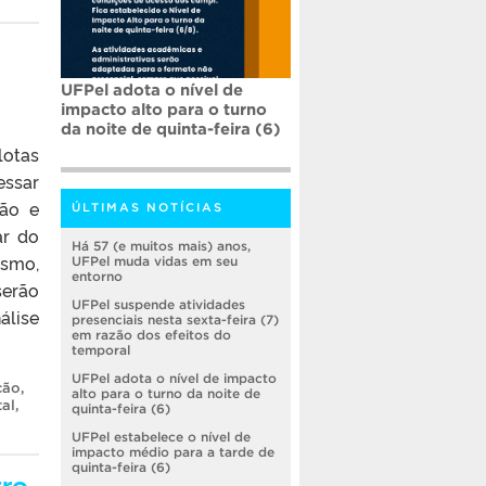
UFPel adota o nível de
impacto alto para o turno
da noite de quinta-feira (6)
lotas
essar
ção e
ÚLTIMAS NOTÍCIAS
ar do
Há 57 (e muitos mais) anos,
smo,
UFPel muda vidas em seu
entorno
serão
UFPel suspende atividades
álise
presenciais nesta sexta-feira (7)
em razão dos efeitos do
temporal
UFPel adota o nível de impacto
ção
,
alto para o turno da noite de
tal
,
quinta-feira (6)
UFPel estabelece o nível de
impacto médio para a tarde de
quinta-feira (6)
tre