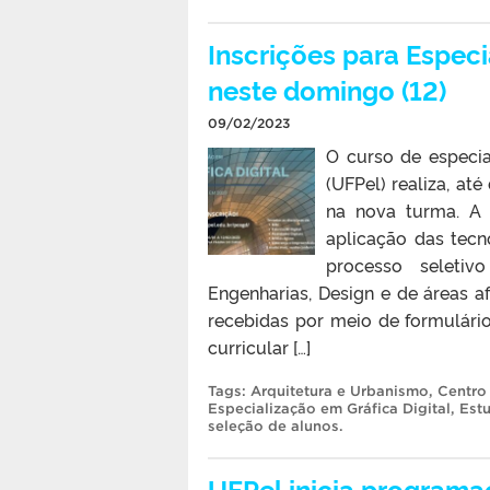
Inscrições para Especi
neste domingo (12)
09/02/2023
O curso de especia
(UFPel) realiza, at
na nova turma. A 
aplicação das tecn
processo seleti
Engenharias, Design e de áreas af
recebidas por meio de formulário
curricular […]
Tags:
Arquitetura e Urbanismo
,
Centro
Especialização em Gráfica Digital
,
Est
seleção de alunos
.
UFPel inicia programa