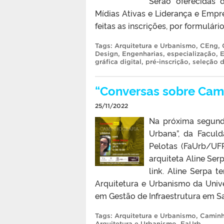
Serão oferecidas d
Mídias Ativas e Liderança e Empr
feitas as inscrições, por formulár
Tags:
Arquitetura e Urbanismo
,
CEng
,
Design
,
Engenharias
,
especialização
,
E
gráfica digital
,
pré-inscrição
,
seleção 
“Conversas sobre Cami
25/11/2022
Na próxima segunda
Urbana”, da Facul
Pelotas (FaUrb/UF
arquiteta Aline Ser
link. Aline Serpa
Arquitetura e Urbanismo da Univ
em Gestão de Infraestrutura em S
Tags:
Arquitetura e Urbanismo
,
Caminh
Arquitetura e Urbanismo
,
FaUrb
.