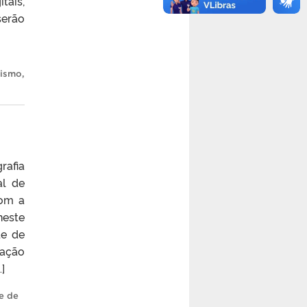
tais,
serão
nismo
,
rafia
al de
com a
neste
de de
zação
]
e de