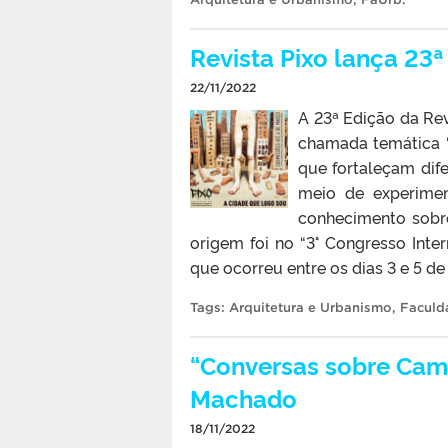
Revista Pixo lança 23
22/11/2022
A 23ª Edição da Rev
chamada temática “C
que fortaleçam dife
meio de experime
conhecimento sobr
origem foi no “3° Congresso Inter
que ocorreu entre os dias 3 e 5 d
Tags:
Arquitetura e Urbanismo
,
Faculd
“Conversas sobre Cami
Machado
18/11/2022