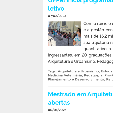
letivo
07/02/2023
Com o reinício 
e a gestão cent
mais de 16,2 mi
sua trajetória 
quantitativo, a
ingressantes, em 20 graduações.
Arquitetura e Urbanismo, Pedagogi
Tags:
Arquitetura e Urbanismo
,
Estuda
Medicina Veterinária
,
Pedagogia
,
Pró-
Planejamento e Desenvolvimento
,
Reit
Mestrado em Arquitetu
abertas
06/01/2023