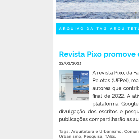
ARQUIVO DA TAG ARQUITET
Revista Pixo promove 
22/02/2023
A revista Pixo, da 
Pelotas (UFPel), re
autores que contri
final de 2022. A ati
plataforma Google
divulgação dos escritos e pesq
publicações compartilharão as sua
Tags:
Arquitetura e Urbanismo
,
Comuni
Urbanismo
,
Pesquisa
,
TAEs
.