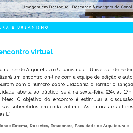
Imagem em Destaque · Descanso à margem do Canal
URA E URBANISMO
encontro virtual
Faculdade de Arquitetura e Urbanismo da Universidade Feder
alizará um encontro on-line com a equipe de edição e auto
buíram com o número sobre Cidadania e Território, lança
vidade, aberta ao público, será na sexta-feira (24), às 17h,
 Meet. O objetivo do encontro é estimular a discussã
uisas submetidos em cada volume. As autoras e autore
s […]
dade Externa
,
Docentes
,
Estudantes
,
Faculdade de Arquitetura e