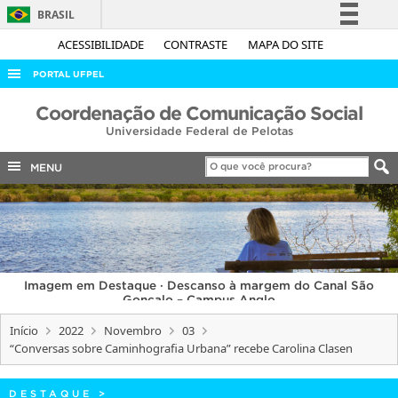
BRASIL
Simplifique!
ACESSIBILIDADE
CONTRASTE
MAPA DO SITE
Comunica BR
PORTAL UFPEL
Participe
ACESSO À INFORMAÇÃO
Coordenação de Comunicação Social
Acesso à informação
Universidade Federal de Pelotas
AUDITORIA
Legislação
COBALTO
MENU
Canais
CONCURSOS
EDITAIS
INTERNACIONAL
Imagem em Destaque · Descanso à margem do Canal São
OUVIDORIA
Gonçalo – Campus Anglo
PORTARIAS
Início
2022
Novembro
03
“Conversas sobre Caminhografia Urbana” recebe Carolina Clasen
TELEFONES
DESTAQUE
>