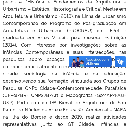
pesquisa “História e Fundamentos da Arquitetura e
Urbanismo – Estética, Historiografia e Crítica”. Mestre em
Arquitetura e Urbanismo (2018), na Linha de Urbanismo
Contemporâneo do Programa de Pós-graduação em
Arquitetura e Urbanismo (PROGRAU) da UFPel e
graduada em Artes Visuais pela mesma instituição
(2014). Com interesse por investigações sobre as
Infâncias Contemporâneas e suas intersecções, nas
pesquisas sobre espaços expositivos e públicos,
colabora principalmente com temáticas das teorias da
cidade, sociologia da infância e da educação,
desenvolvendo sua formação vinculada aos Grupos de
Pesquisa CNPq Cidade+Contemporaneidade, Patafísica
(UFPel/BR- UNPSJB/Ar) e Mapografias (GeMAP/FAU-
USP). Participou da 13ª Bienal de Arquitetura de São
Paulo, do Núcleo de Arte e Educação Ambiental – NAEA
na Ilha do Bororé e desde 2019, realiza atividades
representativas junto ao GT Cidade, Infâncias e