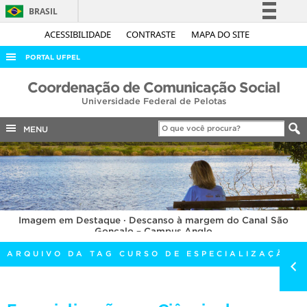
BRASIL
Simplifique!
ACESSIBILIDADE
CONTRASTE
MAPA DO SITE
Comunica BR
PORTAL UFPEL
Participe
ACESSO À INFORMAÇÃO
Coordenação de Comunicação Social
Acesso à informação
Universidade Federal de Pelotas
AUDITORIA
Legislação
COBALTO
MENU
Canais
CONCURSOS
EDITAIS
INTERNACIONAL
Imagem em Destaque · Descanso à margem do Canal São
OUVIDORIA
Gonçalo – Campus Anglo
PORTARIAS
ARQUIVO DA TAG CURSO DE ESPECIALIZAÇÃO
TELEFONES