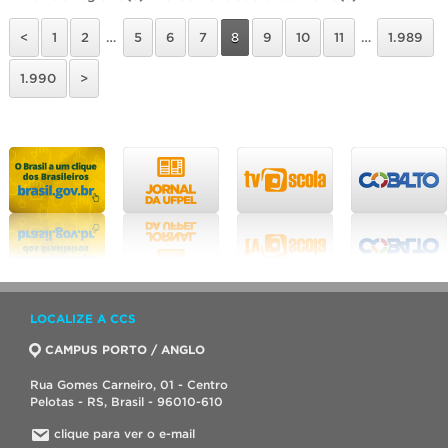
<
1
2
…
5
6
7
8
9
10
11
…
1.989
1.990
>
LOCALIZE A CCS
CAMPUS PORTO / ANGLO
Rua Gomes Carneiro, 01 - Centro
Pelotas - RS, Brasil - 96010-610
clique para ver o e-mail