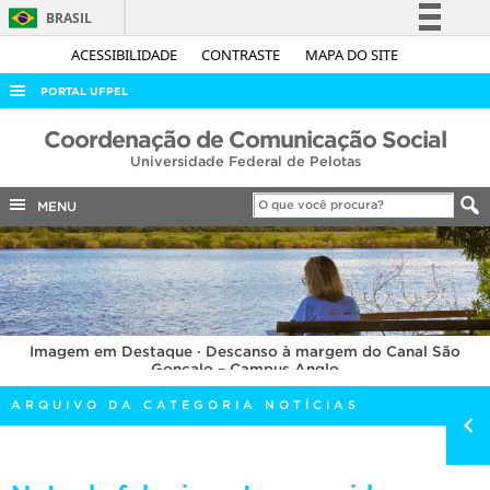
BRASIL
Simplifique!
ACESSIBILIDADE
CONTRASTE
MAPA DO SITE
Comunica BR
PORTAL UFPEL
Participe
ACESSO À INFORMAÇÃO
Coordenação de Comunicação Social
Acesso à informação
Universidade Federal de Pelotas
AUDITORIA
Legislação
COBALTO
MENU
Canais
CONCURSOS
EDITAIS
INTERNACIONAL
Imagem em Destaque · Descanso à margem do Canal São
OUVIDORIA
Gonçalo – Campus Anglo
PORTARIAS
ARQUIVO DA CATEGORIA NOTÍCIAS
TELEFONES