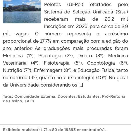
Pelotas (UFPel) ofertados pelo
Sistema de Seleção Unificada (Sisu)
receberam mais de 20,2 mil
inscrições em 2026, para cerca de 2,9
mil vagas. O número representa o acréscimo
proporcional de 17,7% em comparação com a edição do
ano anterior. As graduações mais procuradas foram
Medicina (1º), Psicologia (2º), Direito (3º), Medicina
Veterinária (4º), Fisioterapia (5º), Odontologia (6º),
Nutrição (7º), Enfermagem (8º) e Educação Física, tanto
no noturno (9º), quanto no curso integral (10º). No geral
da Universidade, considerando os […]
Tags:
Comunidade Externa
,
Docentes
,
Estudantes
,
Pró-Reitoria
de Ensino
,
TAEs
.
Exibindo registro(s) 71 a 80 de 19893 encontrado(s).