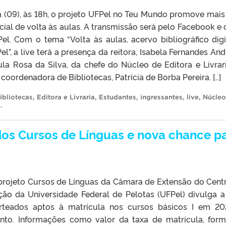
a (09), às 18h, o projeto UFPel no Teu Mundo promove mai
ecial de volta às aulas. A transmissão será pelo Facebook e 
l. Com o tema “Volta às aulas, acervo bibliográfico digi
l”, a live terá a presença da reitora, Isabela Fernandes And
ula Rosa da Silva, da chefe do Núcleo de Editora e Livrar
coordenadora de Bibliotecas, Patrícia de Borba Pereira. […]
bliotecas
,
Editora e Livraria
,
Estudantes
,
ingressantes
,
live
,
Núcleo
o
.
dos Cursos de Línguas e nova chance p
rojeto Cursos de Línguas da Câmara de Extensão do Cent
ão da Universidade Federal de Pelotas (UFPel) divulga a 
rteados aptos à matrícula nos cursos básicos I em 20
nto. Informações como valor da taxa de matrícula, for