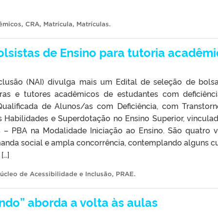
êmicos
,
CRA
,
Matrícula
,
Matrículas
.
olsistas de Ensino para tutoria acadêm
clusão (NAI) divulga mais um Edital de seleção de bols
ras e tutores acadêmicos de estudantes com deficiênc
ualificada de Alunos/as com Deficiência, com Transtor
 Habilidades e Superdotação no Ensino Superior, vincula
– PBA na Modalidade Iniciação ao Ensino. São quatro 
manda social e ampla concorrência, contemplando alguns c
[…]
úcleo de Acessibilidade e Inclusão
,
PRAE
.
ndo” aborda a volta às aulas