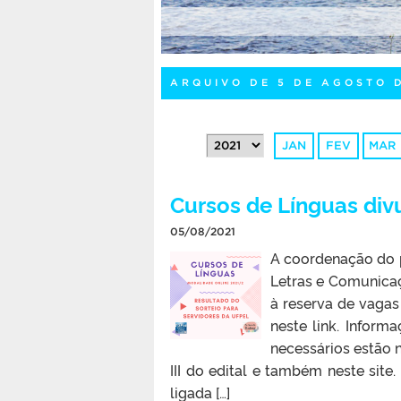
ARQUIVO DE 5 DE AGOSTO 
JAN
FEV
MAR
Cursos de Línguas div
05/08/2021
A coordenação do 
Letras e Comunicaç
à reserva de vagas
neste link. Infor
necessários estão n
III do edital e também neste sit
ligada […]