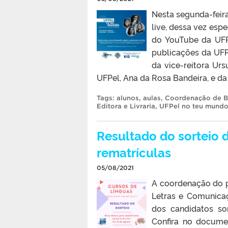
Nesta segunda-feir
live, dessa vez esp
do YouTube da UFPe
publicações da UFPe
da vice-reitora Urs
UFPel, Ana da Rosa Bandeira, e da 
Tags:
alunos
,
aulas
,
Coordenação de Bi
Editora e Livraria
,
UFPel no teu mund
Resultado do sorteio 
rematrículas
05/08/2021
A coordenação do p
Letras e Comunicaç
dos candidatos so
Confira no docume