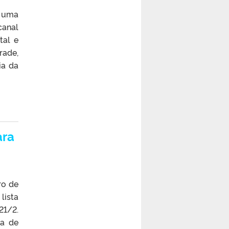
s uma
canal
tal e
rade,
ia da
ara
ro de
lista
21/2.
ma de