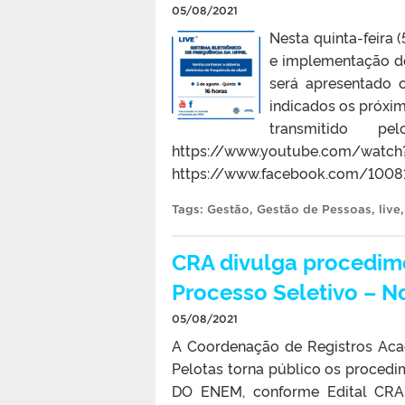
05/08/2021
Nesta quinta-feira 
e implementação do
será apresentado o
indicados os próxi
transmitido 
https://www.youtub
https://www.facebook.com/1008
Tags:
Gestão
,
Gestão de Pessoas
,
live
CRA divulga procedim
Processo Seletivo – 
05/08/2021
A Coordenação de Registros Acad
Pelotas torna público os proced
DO ENEM, conforme Edital CRA N