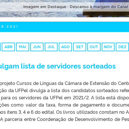
Imagem em Destaque · Descanso à margem do Canal
DE 2021
ABR
MAI
JUN
JUL
AGO
SET
OUT
NOV
DEZ
ulgam lista de servidores sorteados
projeto Cursos de Línguas da Câmara de Extensão do Cent
ão da UFPel divulga a lista dos candidatos sorteados refe
 para os servidores da UFPel em 2021/2. A lista está dispo
mações como valor da taxa, forma de pagamento e docum
os itens 3, 4 e 6 do edital. Os livros utilizados constam no 
e. A parceria entre Coordenação de Desenvolvimento de Pes