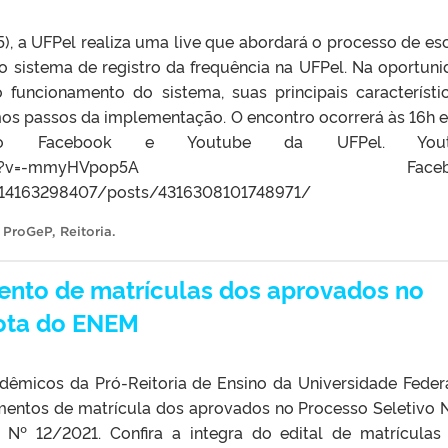
(5), a UFPel realiza uma live que abordará o processo de es
 sistema de registro da frequência na UFPel. Na oportuni
 funcionamento do sistema, suas principais característi
mos passos da implementação. O encontro ocorrerá às 16h e
pelo Facebook e Youtube da UFPel. Yout
e.com/watch?v=-mmyHVpop5A Facebo
14163298407/posts/4316308101748971/
,
ProGeP
,
Reitoria
.
ento de matrículas dos aprovados no
Nota do ENEM
êmicos da Pró-Reitoria de Ensino da Universidade Feder
imentos de matrícula dos aprovados no Processo Seletivo
º 12/2021. Confira a integra do edital de matrículas