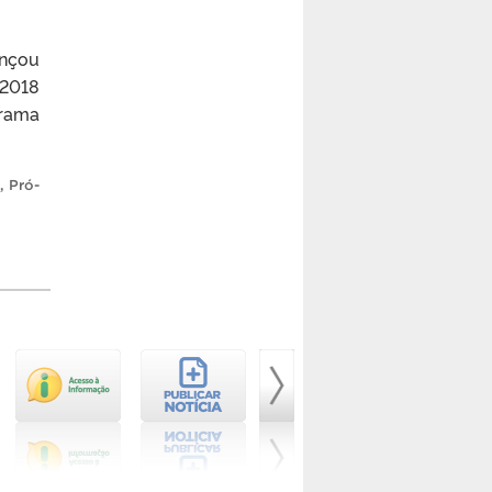
ançou
/2018
grama
,
Pró-