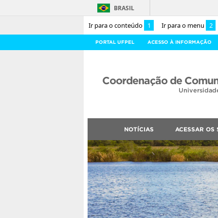
BRASIL
Ir para o conteúdo
1
Ir para o menu
2
PORTAL UFPEL
ACESSO À INFORMAÇÃO
Coordenação de Comuni
Universidad
NOTÍCIAS
ACESSAR OS 