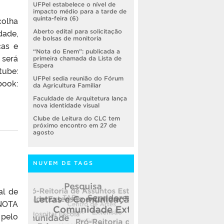
UFPel estabelece o nível de
impacto médio para a tarde de
colha
quinta-feira (6)
dade,
Aberto edital para solicitação
de bolsas de monitoria
cas e
“Nota do Enem”: publicada a
 será
primeira chamada da Lista de
Espera
ube:
UFPel sedia reunião do Fórum
ok:
da Agricultura Familiar
Faculdade de Arquitetura lança
nova identidade visual
Clube de Leitura do CLC tem
próximo encontro em 27 de
agosto
NUVEM DE TAGS
al de
 NOTA
 pelo