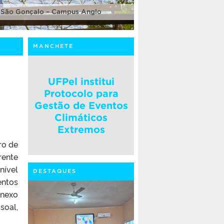
 São Gonçalo – Campus Anglo
MANCHETE
UFPel institui
Protocolo para
Gestão de Eventos
Climáticos
Extremos
ro de
rente
nível
DESTAQUES
entos
Anexo
soal,