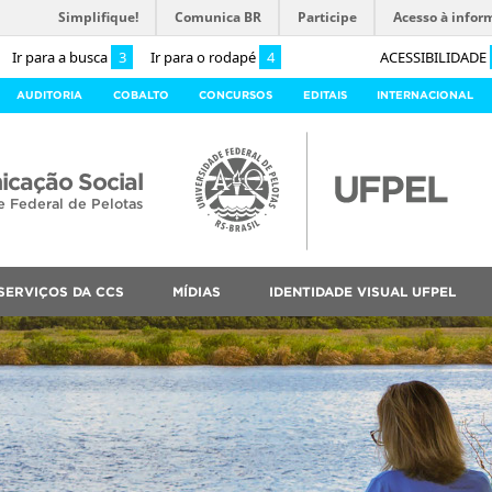
Simplifique!
Comunica BR
Participe
Acesso à infor
Ir para a busca
3
Ir para o rodapé
4
ACESSIBILIDADE
AUDITORIA
COBALTO
CONCURSOS
EDITAIS
INTERNACIONAL
cação Social
e Federal de Pelotas
SERVIÇOS DA CCS
MÍDIAS
IDENTIDADE VISUAL UFPEL