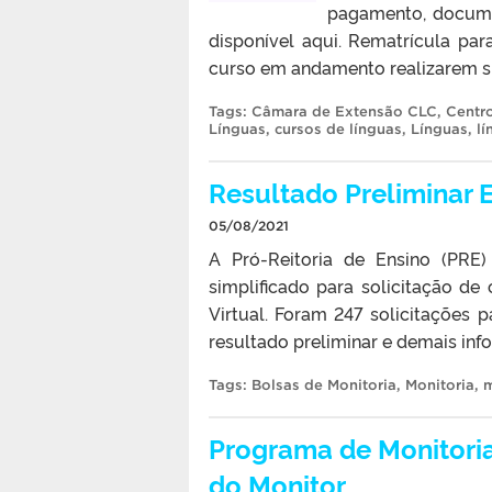
pagamento, documen
disponível aqui. Rematrícula par
curso em andamento realizarem sua
Tags:
Câmara de Extensão CLC
,
Centr
Línguas
,
cursos de línguas
,
Línguas
,
lí
Resultado Preliminar 
05/08/2021
A Pró-Reitoria de Ensino (PRE)
simplificado para solicitação de
Virtual. Foram 247 solicitações 
resultado preliminar e demais inf
Tags:
Bolsas de Monitoria
,
Monitoria
,
m
Programa de Monitoria
do Monitor