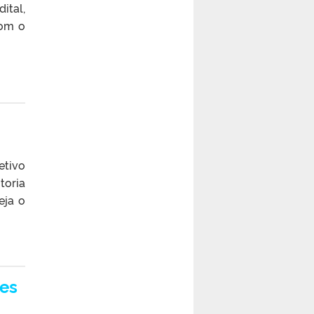
ital,
com o
etivo
toria
eja o
ões