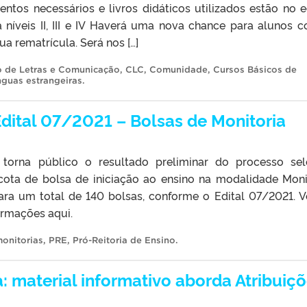
tos necessários e livros didáticos utilizados estão no ed
a níveis II, III e IV Haverá uma nova chance para alunos 
 rematrícula. Será nos […]
o de Letras e Comunicação
,
CLC
,
Comunidade
,
Cursos Básicos de
nguas estrangeiras
.
Edital 07/2021 – Bolsas de Monitoria
 torna público o resultado preliminar do processo sel
 cota de bolsa de iniciação ao ensino na modalidade Moni
para um total de 140 bolsas, conforme o Edital 07/2021. V
ormações aqui.
onitorias
,
PRE
,
Pró-Reitoria de Ensino
.
: material informativo aborda Atribuiç