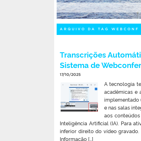
ARQUIVO DA TAG WEBCONF
Transcrições Automáti
Sistema de Webconfer
17/10/2025
A tecnologia t
acadêmicas e a
implementado u
e nas salas in
aos conteúdos 
Inteligência Artificial (IA). Para 
inferior direito do vídeo gravad
Informação […]