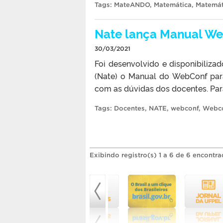
Tags:
MateANDO
,
Matemática
,
Matemát
Nate lança Manual We
30/03/2021
Foi desenvolvido e disponibiliz
(Nate) o Manual do WebConf para
com as dúvidas dos docentes. Par
Tags:
Docentes
,
NATE
,
webconf
,
Webco
Exibindo registro(s) 1 a 6 de 6 encontra