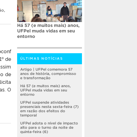
ão
,
Há 57 (e muitos mais) anos,
UFPel muda vidas em seu
entorno
bconf
1º de
ÚLTIMAS NOTÍCIAS
ssim
Artigo | UFPel comemora 57
ão de
anos de história, compromisso
e transformação
icita
Há 57 (e muitos mais) anos,
as. O
UFPel muda vidas em seu
entorno
UFPel suspende atividades
presenciais nesta sexta-feira (7)
em razão dos efeitos do
temporal
UFPel adota o nível de impacto
alto para o turno da noite de
quinta-feira (6)