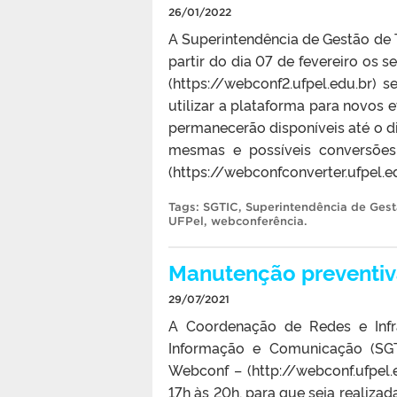
26/01/2022
A Superintendência de Gestão de
partir do dia 07 de fevereiro os
(https://webconf2.ufpel.edu.br) s
utilizar a plataforma para novos e
permanecerão disponíveis até o di
mesmas e possíveis conversõe
(https://webconfconverter.ufpel.e
Tags:
SGTIC
,
Superintendência de Ges
UFPel
,
webconferência
.
Manutenção preventiv
29/07/2021
A Coordenação de Redes e Infr
Informação e Comunicação (SGT
Webconf – (http://webconf.ufpel.e
17h às 20h, para que seja realiza