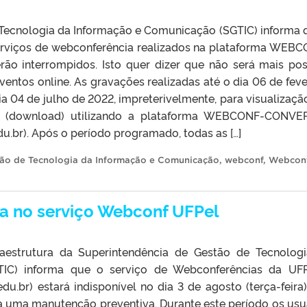
 Tecnologia da Informação e Comunicação (SGTIC) informa 
 serviços de webconferência realizados na plataforma WEB
erão interrompidos. Isto quer dizer que não será mais pos
ventos online. As gravações realizadas até o dia 06 de feve
a 04 de julho de 2022, impreterivelmente, para visualizaçã
s (download) utilizando a plataforma WEBCONF-CONVE
du.br). Após o período programado, todas as […]
tão de Tecnologia da Informação e Comunicação
,
webconf
,
Webcon
a no serviço Webconf UFPel
aestrutura da Superintendência de Gestão de Tecnolog
IC) informa que o serviço de Webconferências da UF
du.br) estará indisponível no dia 3 de agosto (terça-feira)
da uma manutenção preventiva. Durante este período os usu