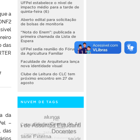
UFPel estabelece o nível de
impacto médio para a tarde de
quinta-feira (6)
que a
Aberto edital para solicitação
CONF2
de bolsas de monitoria
sível
“Nota do Enem”: publicada a
reiro
primeira chamada da Lista de
Espera
o das
UFPel sedia reunião do Fórum
RTER
da Agricultura Familiar
Faculdade de Arquitetura lança
nova identidade visual
f
Clube de Leitura do CLC tem
próximo encontro em 27 de
agosto
NUVEM DE TAGS
ia da
Pel –
, das
ários