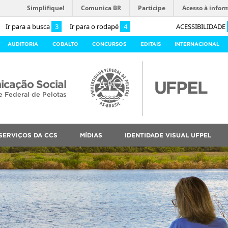
Simplifique!
Comunica BR
Participe
Acesso à infor
Ir para a busca
3
Ir para o rodapé
4
ACESSIBILIDADE
AUDITORIA
COBALTO
CONCURSOS
EDITAIS
INTERNACIONAL
cação Social
e Federal de Pelotas
SERVIÇOS DA CCS
MÍDIAS
IDENTIDADE VISUAL UFPEL