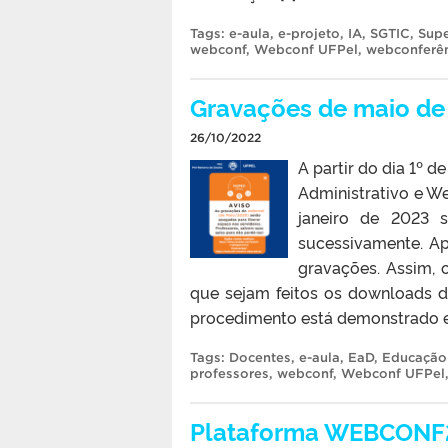
Tags:
e-aula
,
e-projeto
,
IA
,
SGTIC
,
Supe
webconf
,
Webconf UFPel
,
webconferê
Gravações de maio d
26/10/2022
A partir do dia 1º
Administrativo e W
janeiro de 2023 
sucessivamente. Ap
gravações. Assim, 
que sejam feitos os downloads d
procedimento está demonstrado 
Tags:
Docentes
,
e-aula
,
EaD
,
Educação 
professores
,
webconf
,
Webconf UFPel
Plataforma WEBCONF2 s