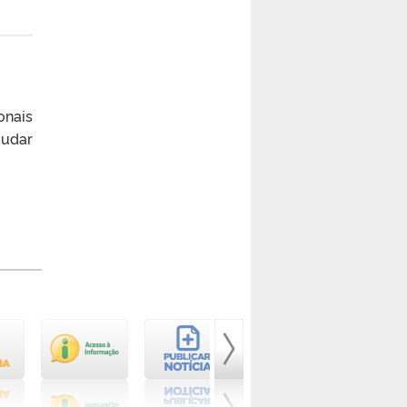
onais
judar