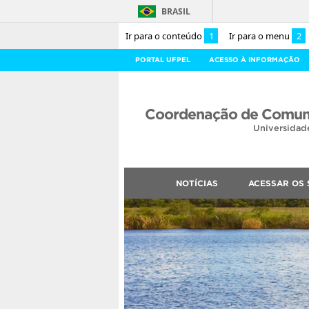
BRASIL
Ir para o conteúdo
1
Ir para o menu
2
PORTAL UFPEL
ACESSO À INFORMAÇÃO
Coordenação de Comuni
Universidad
NOTÍCIAS
ACESSAR OS 