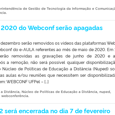
rintendência de Gestão de Tecnologia da Informação e Comunicaç
ncia
.
e 2020 do Webconf serão apagadas
 de dezembro serão removidos os vídeos das plataformas We
ebconf do e-AULA referentes ao mês de maio de 2020. Em 
serão removidas as gravações de junho de 2020 e a
ós a remoção, não será possível qualquer disponibilizaç
o Núcleo de Políticas de Educação a Distância (Nuped) sol
as aulas e/ou reuniões que necessitem ser disponibilizad
em: WEBCONF UFPel – […]
a Distância
,
Núcleo de Políticas de Educação a Distância
,
nuped
,
,
webconferência
.
erá encerrada no dia 7 de fevereiro