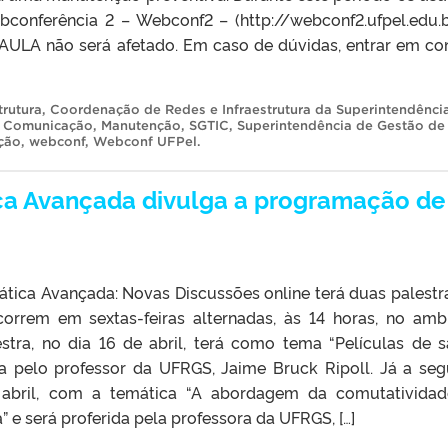
bconferência 2 – Webconf2 – (http://webconf2.ufpel.edu.b
AULA não será afetado. Em caso de dúvidas, entrar em co
rutura
,
Coordenação de Redes e Infraestrutura da Superintendênci
e Comunicação
,
Manutenção
,
SGTIC
,
Superintendência de Gestão de
ção
,
webconf
,
Webconf UFPel
.
a Avançada divulga a programação de
ica Avançada: Novas Discussões online terá duas palestr
correm em sextas-feiras alternadas, às 14 horas, no amb
estra, no dia 16 de abril, terá como tema “Películas de 
ada pelo professor da UFRGS, Jaime Bruck Ripoll. Já a se
e abril, com a temática “A abordagem da comutativida
 e será proferida pela professora da UFRGS, […]