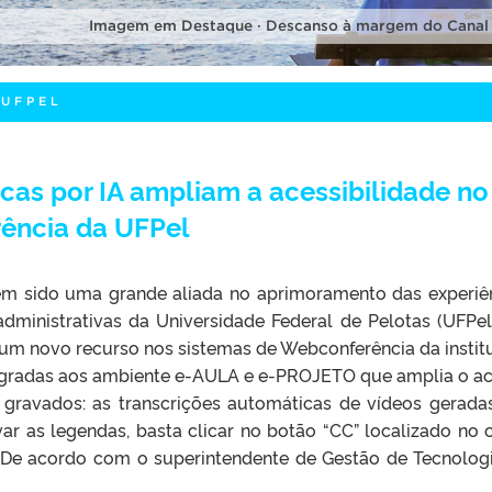
Imagem em Destaque · Descanso à margem do Canal
 UFPEL
cas por IA ampliam a acessibilidade no
ência da UFPel
em sido uma grande aliada no aprimoramento das experiê
dministrativas da Universidade Federal de Pelotas (UFPel)
m novo recurso nos sistemas de Webconferência da instit
tegradas aos ambiente e-AULA e e-PROJETO que amplia o a
gravados: as transcrições automáticas de vídeos gerada
ativar as legendas, basta clicar no botão “CC” localizado no 
o. De acordo com o superintendente de Gestão de Tecnolog