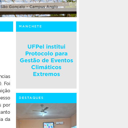
 São Gonçalo – Campus Anglo
MANCHETE
UFPel institui
Protocolo para
Gestão de Eventos
Climáticos
Extremos
ncias
. Foi
uição
cesso
DESTAQUES
s por
canto
ia da