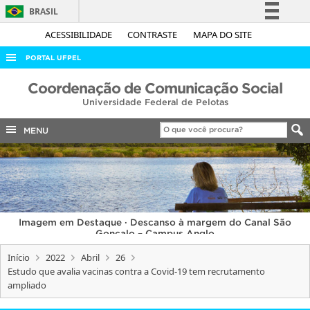
BRASIL
Simplifique!
ACESSIBILIDADE
CONTRASTE
MAPA DO SITE
Comunica BR
PORTAL UFPEL
Participe
ACESSO À INFORMAÇÃO
Coordenação de Comunicação Social
Acesso à informação
Universidade Federal de Pelotas
AUDITORIA
Legislação
COBALTO
MENU
Canais
CONCURSOS
EDITAIS
INTERNACIONAL
Imagem em Destaque · Descanso à margem do Canal São
OUVIDORIA
Gonçalo – Campus Anglo
PORTARIAS
Início
2022
Abril
26
Estudo que avalia vacinas contra a Covid-19 tem recrutamento
TELEFONES
ampliado