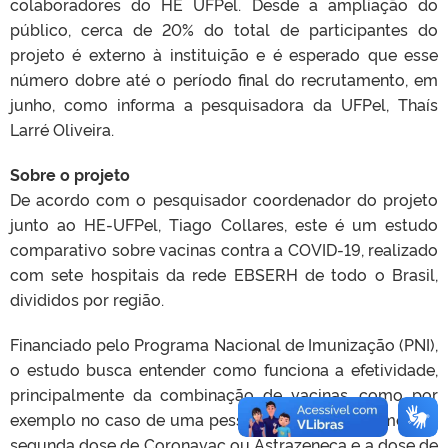
colaboradores do HE UFPel. Desde a ampliação do
público, cerca de 20% do total de participantes do
projeto é externo à instituição e é esperado que esse
número dobre até o período final do recrutamento, em
junho, como informa a pesquisadora da UFPel, Thaís
Larré Oliveira.
Sobre o projeto
De acordo com o pesquisador coordenador do projeto
junto ao HE-UFPel, Tiago Collares, este é um estudo
comparativo sobre vacinas contra a COVID-19, realizado
com sete hospitais da rede EBSERH de todo o Brasil,
divididos por região.
Financiado pelo Programa Nacional de Imunização (PNI),
o estudo busca entender como funciona a efetividade,
principalmente da combinação de vacinas, como por
exemplo no caso de uma pessoa que toma a primeira e
segunda dose de Coronavac ou Astrazeneca e a dose de