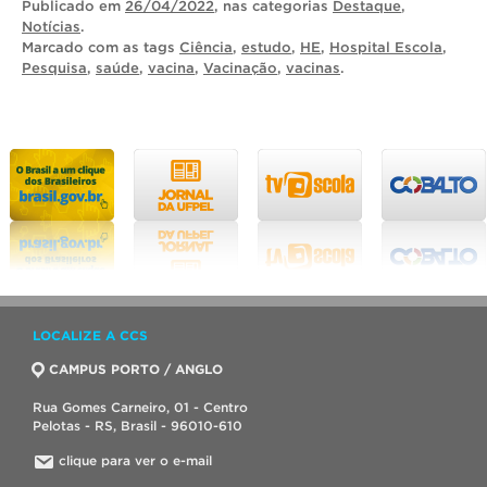
Publicado
em
26/04/2022
, nas categorias
Destaque
,
Notícias
.
Marcado com as tags
Ciência
,
estudo
,
HE
,
Hospital Escola
,
Pesquisa
,
saúde
,
vacina
,
Vacinação
,
vacinas
.
LOCALIZE A CCS
CAMPUS PORTO / ANGLO
Rua Gomes Carneiro, 01 - Centro
Pelotas - RS, Brasil - 96010-610
clique para ver o e-mail