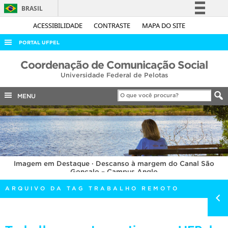
BRASIL
Simplifique!
ACESSIBILIDADE
CONTRASTE
MAPA DO SITE
Comunica BR
PORTAL UFPEL
Participe
ACESSO À INFORMAÇÃO
Coordenação de Comunicação Social
Acesso à informação
Universidade Federal de Pelotas
AUDITORIA
Legislação
COBALTO
MENU
Canais
CONCURSOS
EDITAIS
INTERNACIONAL
Imagem em Destaque · Descanso à margem do Canal São
OUVIDORIA
Gonçalo – Campus Anglo
PORTARIAS
ARQUIVO DA TAG TRABALHO REMOTO
TELEFONES