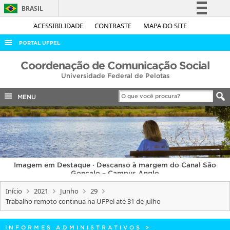
BRASIL
Simplifique!
ACESSIBILIDADE
CONTRASTE
MAPA DO SITE
Comunica BR
PORTAL UFPEL
Participe
ACESSO À INFORMAÇÃO
Coordenação de Comunicação Social
Acesso à informação
Universidade Federal de Pelotas
AUDITORIA
Legislação
COBALTO
MENU
Canais
CONCURSOS
EDITAIS
INTERNACIONAL
Imagem em Destaque · Descanso à margem do Canal São
OUVIDORIA
Gonçalo – Campus Anglo
PORTARIAS
Início
2021
Junho
29
Trabalho remoto continua na UFPel até 31 de julho
TELEFONES
INFORMES ADMINISTRATIVOS
>