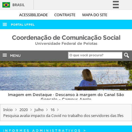
BRASIL
Simplifique!
ACESSIBILIDADE
CONTRASTE
MAPA DO SITE
Comunica BR
PORTAL UFPEL
Participe
ACESSO À INFORMAÇÃO
Coordenação de Comunicação Social
Acesso à informação
Universidade Federal de Pelotas
AUDITORIA
Legislação
COBALTO
MENU
Canais
CONCURSOS
EDITAIS
INTERNACIONAL
Imagem em Destaque · Descanso à margem do Canal São
OUVIDORIA
Gonçalo – Campus Anglo
PORTARIAS
Início
2020
Julho
16
Pesquisa avalia impacto da Covid no trabalho dos servidores das Ifes
TELEFONES
INFORMES ADMINISTRATIVOS
>