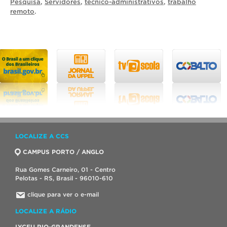
Pesquisa
,
Servidores
,
técnico-administrativos
,
trabalho
remoto
.
LOCALIZE A CCS
CAMPUS PORTO / ANGLO
Rua Gomes Carneiro, 01 - Centro
Pelotas - RS, Brasil - 96010-610
clique para ver o e-mail
LOCALIZE A RÁDIO
LYCEU RIO-GRANDENSE