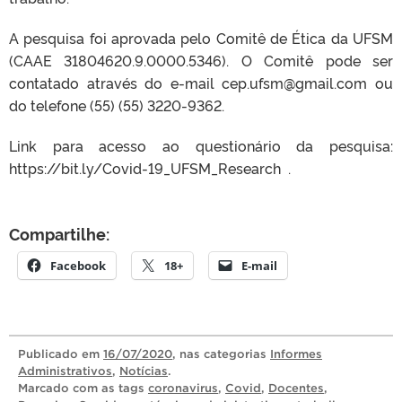
A pesquisa foi aprovada pelo Comitê de Ética da UFSM
(CAAE 31804620.9.0000.5346). O Comitê pode ser
contatado através do e-mail cep.ufsm@gmail.com ou
do telefone (55) (55) 3220-9362.
Link para acesso ao questionário da pesquisa:
https://bit.ly/Covid-19_UFSM_Research .
Compartilhe:
Facebook
18+
E-mail
Publicado
em
16/07/2020
, nas categorias
Informes
Administrativos
,
Notícias
.
Marcado com as tags
coronavirus
,
Covid
,
Docentes
,