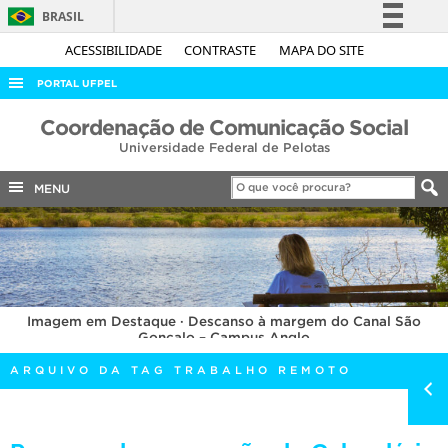
BRASIL
Simplifique!
ACESSIBILIDADE
CONTRASTE
MAPA DO SITE
Comunica BR
PORTAL UFPEL
Participe
ACESSO À INFORMAÇÃO
Coordenação de Comunicação Social
Acesso à informação
Universidade Federal de Pelotas
AUDITORIA
Legislação
COBALTO
MENU
Canais
CONCURSOS
EDITAIS
INTERNACIONAL
Imagem em Destaque · Descanso à margem do Canal São
OUVIDORIA
Gonçalo – Campus Anglo
PORTARIAS
ARQUIVO DA TAG TRABALHO REMOTO
TELEFONES