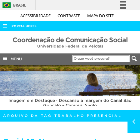
BRASIL
Simplifique!
ACESSIBILIDADE
CONTRASTE
MAPA DO SITE
Comunica BR
PORTAL UFPEL
Participe
ACESSO À INFORMAÇÃO
Coordenação de Comunicação Social
Acesso à informação
Universidade Federal de Pelotas
AUDITORIA
Legislação
COBALTO
MENU
Canais
CONCURSOS
EDITAIS
INTERNACIONAL
Imagem em Destaque · Descanso à margem do Canal São
OUVIDORIA
Gonçalo – Campus Anglo
PORTARIAS
ARQUIVO DA TAG TRABALHO PRESENCIAL
TELEFONES