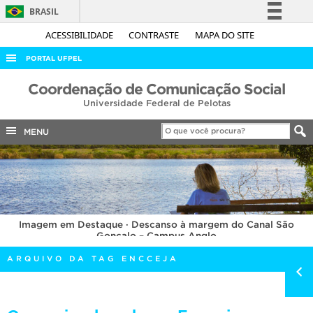
BRASIL
Simplifique!
ACESSIBILIDADE
CONTRASTE
MAPA DO SITE
Comunica BR
PORTAL UFPEL
Participe
ACESSO À INFORMAÇÃO
Coordenação de Comunicação Social
Acesso à informação
Universidade Federal de Pelotas
AUDITORIA
Legislação
COBALTO
MENU
Canais
CONCURSOS
EDITAIS
INTERNACIONAL
Imagem em Destaque · Descanso à margem do Canal São
OUVIDORIA
Gonçalo – Campus Anglo
PORTARIAS
ARQUIVO DA TAG ENCCEJA
TELEFONES