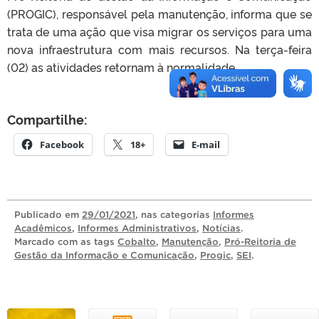
(PROGIC), responsável pela manutenção, informa que se
trata de uma ação que visa migrar os serviços para uma
nova infraestrutura com mais recursos. Na terça-feira
(02) as atividades retornam à normalidade.
Compartilhe:
Facebook
18+
E-mail
Publicado
em
29/01/2021
, nas categorias
Informes
Acadêmicos
,
Informes Administrativos
,
Notícias
.
Marcado com as tags
Cobalto
,
Manutenção
,
Pró-Reitoria de
Gestão da Informação e Comunicação
,
Progic
,
SEI
.