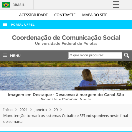
BRASIL
Simplifique!
ACESSIBILIDADE
CONTRASTE
MAPA DO SITE
Comunica BR
PORTAL UFPEL
Participe
ACESSO À INFORMAÇÃO
Coordenação de Comunicação Social
Acesso à informação
Universidade Federal de Pelotas
AUDITORIA
Legislação
COBALTO
MENU
Canais
CONCURSOS
EDITAIS
INTERNACIONAL
Imagem em Destaque · Descanso à margem do Canal São
OUVIDORIA
Gonçalo – Campus Anglo
PORTARIAS
Início
2021
Janeiro
29
Manutenção tornará os sistemas Cobalto e SEI indisponíveis neste final
TELEFONES
de semana