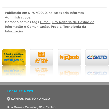
Publicado
em
01/07/2020
, na categoria
Informes
Administrativos
.
Marcado com as tags
E-mail
,
Pró-Reitoria de Gestão da
Informação e Comunicação
,
Progic
,
Tecnologia da
Informação
.
LOCALIZE A CCS
CAMPUS PORTO / ANGLO
Rua Gomes Carneiro, 01 - Centro