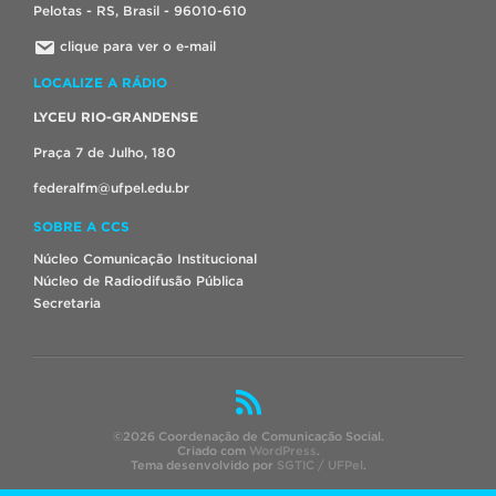
Pelotas - RS, Brasil - 96010-610
clique para ver o e-mail
LOCALIZE A RÁDIO
LYCEU RIO-GRANDENSE
Praça 7 de Julho, 180
federalfm@ufpel.edu.br
SOBRE A CCS
Núcleo Comunicação Institucional
Núcleo de Radiodifusão Pública
Secretaria
©2026 Coordenação de Comunicação Social.
Criado com
WordPress
.
Tema desenvolvido por
SGTIC / UFPel
.