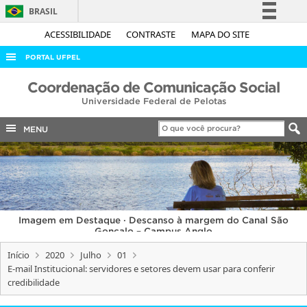
BRASIL
Simplifique!
ACESSIBILIDADE
CONTRASTE
MAPA DO SITE
Comunica BR
PORTAL UFPEL
Participe
ACESSO À INFORMAÇÃO
Coordenação de Comunicação Social
Acesso à informação
Universidade Federal de Pelotas
AUDITORIA
Legislação
COBALTO
MENU
Canais
CONCURSOS
EDITAIS
INTERNACIONAL
Imagem em Destaque · Descanso à margem do Canal São
OUVIDORIA
Gonçalo – Campus Anglo
PORTARIAS
Início
2020
Julho
01
E-mail Institucional: servidores e setores devem usar para conferir
TELEFONES
credibilidade