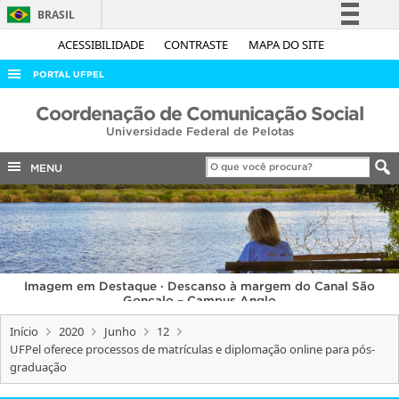
BRASIL
Simplifique!
ACESSIBILIDADE
CONTRASTE
MAPA DO SITE
Comunica BR
PORTAL UFPEL
Participe
ACESSO À INFORMAÇÃO
Coordenação de Comunicação Social
Acesso à informação
Universidade Federal de Pelotas
AUDITORIA
Legislação
COBALTO
MENU
Canais
CONCURSOS
EDITAIS
INTERNACIONAL
Imagem em Destaque · Descanso à margem do Canal São
OUVIDORIA
Gonçalo – Campus Anglo
PORTARIAS
Início
2020
Junho
12
UFPel oferece processos de matrículas e diplomação online para pós-
TELEFONES
graduação