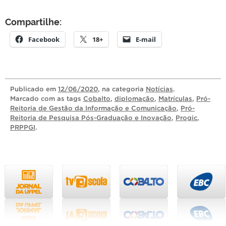
Compartilhe:
Facebook
18+
E-mail
Publicado
em
12/06/2020
, na categoria
Notícias
.
Marcado com as tags
Cobalto
,
diplomação
,
Matrículas
,
Pró-
Reitoria de Gestão da Informação e Comunicação
,
Pró-
Reitoria de Pesquisa Pós-Graduação e Inovação
,
Progic
,
PRPPGI
.