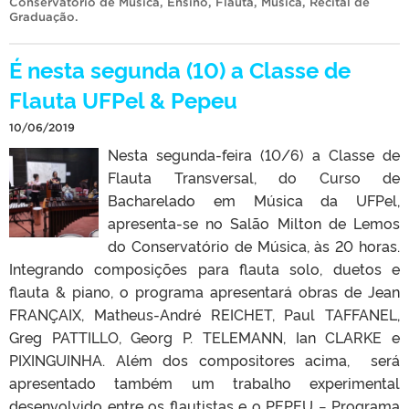
Conservatório de Música
,
Ensino
,
Flauta
,
Música
,
Recital de
Graduação
.
É nesta segunda (10) a Classe de
Flauta UFPel & Pepeu
10/06/2019
Nesta segunda-feira (10/6) a Classe de
Flauta Transversal, do Curso de
Bacharelado em Música da UFPel,
apresenta-se no Salão Milton de Lemos
do Conservatório de Música, às 20 horas.
Integrando composições para flauta solo, duetos e
flauta & piano, o programa apresentará obras de Jean
FRANÇAIX, Matheus-André REICHET, Paul TAFFANEL,
Greg PATTILLO, Georg P. TELEMANN, Ian CLARKE e
PIXINGUINHA. Além dos compositores acima, será
apresentado também um trabalho experimental
desenvolvido entre os flautistas e o PEPEU − Programa