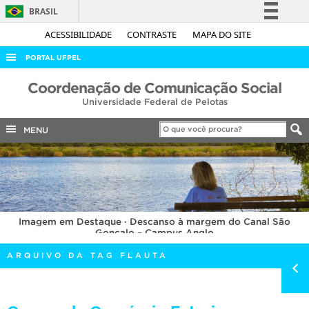
BRASIL
Simplifique!
ACESSIBILIDADE
CONTRASTE
MAPA DO SITE
Comunica BR
PORTAL UFPEL
Participe
ACESSO À INFORMAÇÃO
Coordenação de Comunicação Social
Acesso à informação
Universidade Federal de Pelotas
AUDITORIA
Legislação
COBALTO
MENU
Canais
CONCURSOS
EDITAIS
INTERNACIONAL
Imagem em Destaque · Descanso à margem do Canal São
OUVIDORIA
Gonçalo – Campus Anglo
PORTARIAS
ARQUIVO DA TAG FLAUTA
TELEFONES