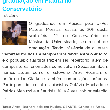
graduação em Flauta no
Conservatório
11/07/2019
O graduando em Música pela UFPel
Mateus Messias realiza, às 20h desta
sexta-feira, 12, no Conservatório de
Música da Universidade, seu recital de
graduação. Tendo influência de diversas
vertentes musicais e sempre transitando entre o erudito
e o popular, o flautista traz em seu repertório além de
compositores renomados como Johann Sebastian Bach,
nomes atuais como o esloveno Anze Rozman, o
britânico Ian Clarke e também composições próprias.
Participam do recital os pianistas Octávio Machado e
Patrick Menuzzi e a flautista Júlia Alves, sob orientação
[…]
Tags:
Artes
,
Bacharelado em Música
,
CEARTE
,
Centro de Artes
,