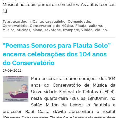
Musical nos dois primeiros semestres. As aulas teóricas
[…]
Tags:
acordeom
,
Canto
,
cavaquinho
,
Comunidade
,
Conservatório
,
Conservatório de Música
,
Flauta
,
guitarra
,
Música
,
oficinas
,
piano
,
saxofone
,
trompete
,
Violão
,
violino
.
“Poemas Sonoros para Flauta Solo”
encerra celebrações dos 104 anos
do Conservatório
27/09/2022
Para encerrar as comemorações dos 104
anos do Conservatório de Música da
Universidade Federal de Pelotas (UFPel),
nesta quarta-feira (28), às 19h30min, no
Salão Milton de Lemos, o flautista e
professor Raul Costa d’Avila apresentará o recital
“Poemas Sonoros para Flauta Solo” para celebrar a data