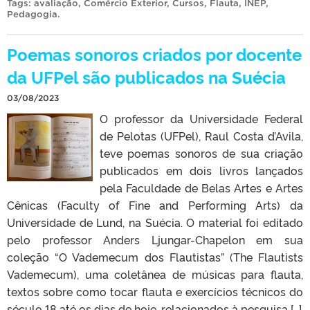
Tags:
avaliação
,
Comércio Exterior
,
Cursos
,
Flauta
,
INEP
,
Pedagogia
.
Poemas sonoros criados por docente
da UFPel são publicados na Suécia
03/08/2023
O professor da Universidade Federal
de Pelotas (UFPel), Raul Costa d’Avila,
teve poemas sonoros de sua criação
publicados em dois livros lançados
pela Faculdade de Belas Artes e Artes
Cênicas (Faculty of Fine and Performing Arts) da
Universidade de Lund, na Suécia. O material foi editado
pelo professor Anders Ljungar-Chapelon em sua
coleção “O Vademecum dos Flautistas” (The Flautists
Vademecum), uma coletânea de músicas para flauta,
textos sobre como tocar flauta e exercícios técnicos do
século 18 até os dias de hoje, relacionados à pesquisa […]