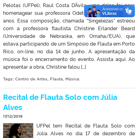
Pelotas (UFPel), Raul Costa D´Ávila, uma delas foi para
homenagear sua professora Odette Dias, hoje com 90
anos. Essa composição, chamada “Singelezas” estreou
com a professora flautista Christine Erlander Beard
(Universidade de Nebraska, em Omaha/EUA), que
estava participando de um Simpósio de Flauta em Porto
Rico, on-line, no dia 14 de junho. A apresentação da
música foi o encerramento do evento. Assista aqui. Ao
apresentar a obra, Christine falou […]
Tags:
Centro de Artes
,
Flauta
,
Música
.
Recital de Flauta Solo com Júlia
Alves
17/12/2019
UFPel tem Recital de Flauta Solo com
Júlia Alves no dia 17 de dezembro de