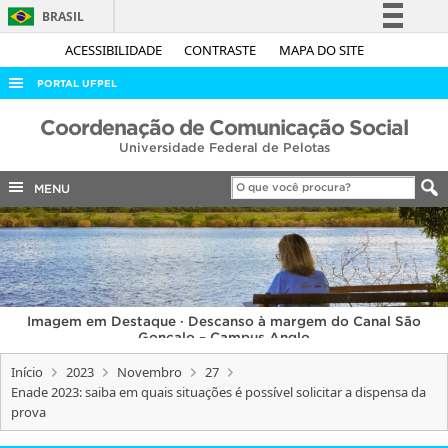
BRASIL
Simplifique!
ACESSIBILIDADE
CONTRASTE
MAPA DO SITE
Comunica BR
PORTAL UFPEL
Participe
ACESSO À INFORMAÇÃO
Coordenação de Comunicação Social
Acesso à informação
Universidade Federal de Pelotas
AUDITORIA
Legislação
COBALTO
MENU
Canais
CONCURSOS
EDITAIS
INTERNACIONAL
Imagem em Destaque · Descanso à margem do Canal São
OUVIDORIA
Gonçalo – Campus Anglo
PORTARIAS
Início
2023
Novembro
27
Enade 2023: saiba em quais situações é possível solicitar a dispensa da
TELEFONES
prova