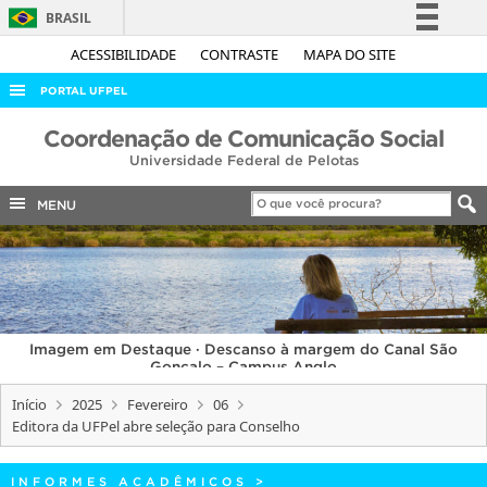
BRASIL
Simplifique!
ACESSIBILIDADE
CONTRASTE
MAPA DO SITE
Comunica BR
PORTAL UFPEL
Participe
ACESSO À INFORMAÇÃO
Coordenação de Comunicação Social
Acesso à informação
Universidade Federal de Pelotas
AUDITORIA
Legislação
COBALTO
MENU
Canais
CONCURSOS
EDITAIS
INTERNACIONAL
Imagem em Destaque · Descanso à margem do Canal São
OUVIDORIA
Gonçalo – Campus Anglo
PORTARIAS
Início
2025
Fevereiro
06
Editora da UFPel abre seleção para Conselho
TELEFONES
INFORMES ACADÊMICOS
>