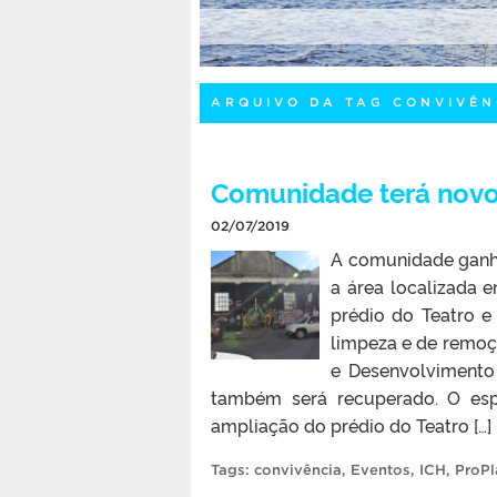
ARQUIVO DA TAG CONVIVÊN
Comunidade terá novo
02/07/2019
A comunidade ganha
a área localizada 
prédio do Teatro e
limpeza e de remoçã
e Desenvolvimento 
também será recuperado. O esp
ampliação do prédio do Teatro […]
Tags:
convivência
,
Eventos
,
ICH
,
ProPl