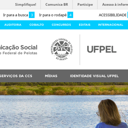
Simplifique!
Comunica BR
Participe
Acesso à infor
Ir para a busca
3
Ir para o rodapé
4
ACESSIBILIDADE
AUDITORIA
COBALTO
CONCURSOS
EDITAIS
INTERNACIONAL
cação Social
e Federal de Pelotas
SERVIÇOS DA CCS
MÍDIAS
IDENTIDADE VISUAL UFPEL