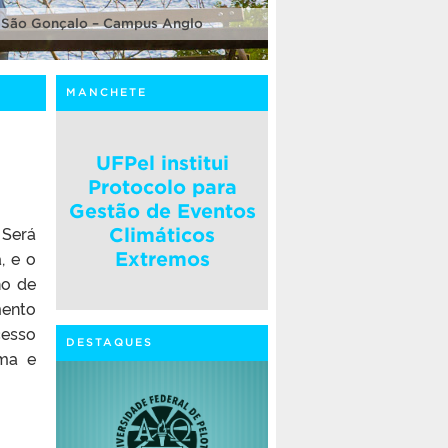
 São Gonçalo – Campus Anglo
MANCHETE
UFPel institui
Protocolo para
Gestão de Eventos
 Será
Climáticos
, e o
Extremos
ho de
mento
cesso
DESTAQUES
rma e