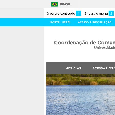
BRASIL
Ir para o conteúdo
1
Ir para o menu
2
PORTAL UFPEL
ACESSO À INFORMAÇÃO
Coordenação de Comuni
Universidad
NOTÍCIAS
ACESSAR OS 