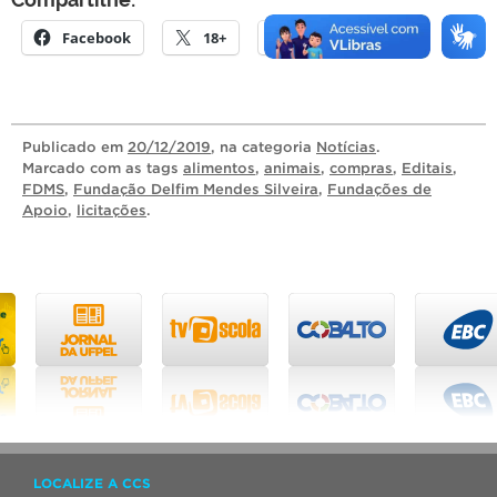
Facebook
18+
E-mail
Publicado
em
20/12/2019
, na categoria
Notícias
.
Marcado com as tags
alimentos
,
animais
,
compras
,
Editais
,
FDMS
,
Fundação Delfim Mendes Silveira
,
Fundações de
Apoio
,
licitações
.
LOCALIZE A CCS