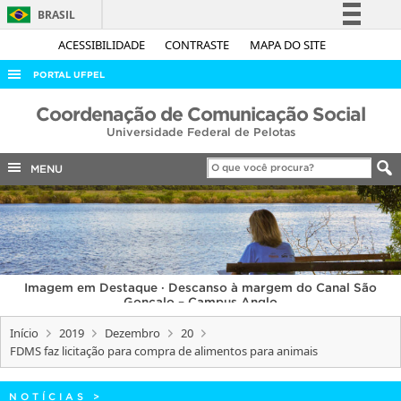
BRASIL
Simplifique!
ACESSIBILIDADE
CONTRASTE
MAPA DO SITE
Comunica BR
PORTAL UFPEL
Participe
ACESSO À INFORMAÇÃO
Coordenação de Comunicação Social
Acesso à informação
Universidade Federal de Pelotas
AUDITORIA
Legislação
COBALTO
MENU
Canais
CONCURSOS
EDITAIS
INTERNACIONAL
Imagem em Destaque · Descanso à margem do Canal São
OUVIDORIA
Gonçalo – Campus Anglo
PORTARIAS
Início
2019
Dezembro
20
FDMS faz licitação para compra de alimentos para animais
TELEFONES
NOTÍCIAS
>