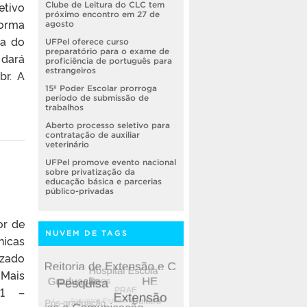
etivo
Clube de Leitura do CLC tem
próximo encontro em 27 de
forma
agosto
ra do
UFPel oferece curso
preparatório para o exame de
 dará
proficiência de português para
estrangeiros
br. A
15º Poder Escolar prorroga
período de submissão de
trabalhos
Aberto processo seletivo para
contratação de auxiliar
veterinário
UFPel promove evento nacional
sobre privatização da
educação básica e parcerias
público-privadas
or de
NUVEM DE TAGS
nicas
izado
 Mais
21 –