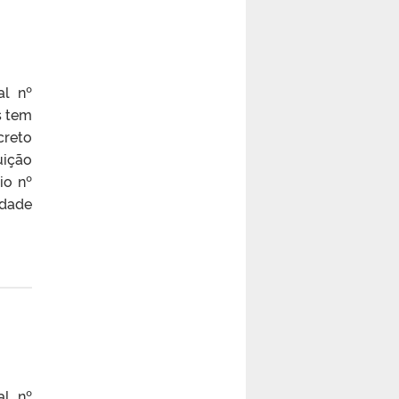
al nº
s tem
creto
uição
io nº
idade
al nº