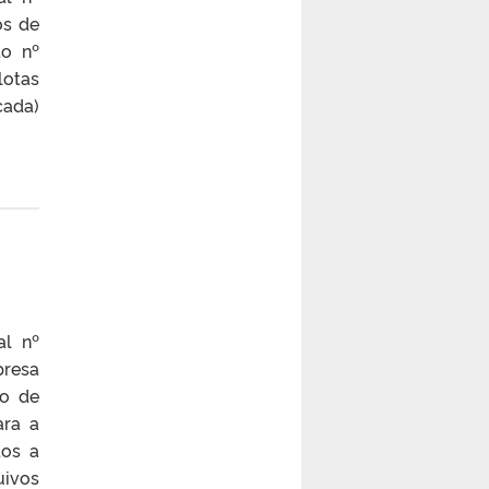
os de
to nº
lotas
cada)
al nº
presa
to de
ara a
dos a
uivos