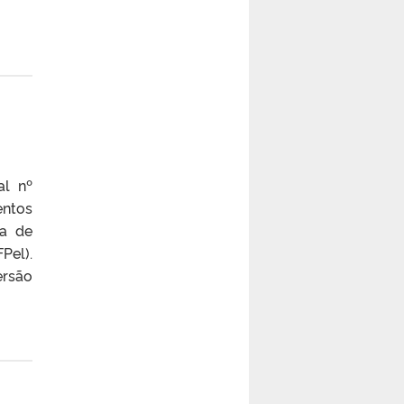
al nº
entos
ma de
Pel).
ersão