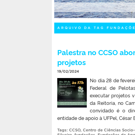
ARQUIVO DA TAG FUNDAÇÕE
Palestra no CCSO abo
projetos
19/02/2024
No dia 28 de fevere
Federal de Pelota
executar projetos v
da Reitoria, no Ca
convidado é o dir
entidade de apoio à UFPel, César B
Tags:
CCSO
,
Centro de Ciências Socio
Silveira
,
fundações
,
Fundações de Apo