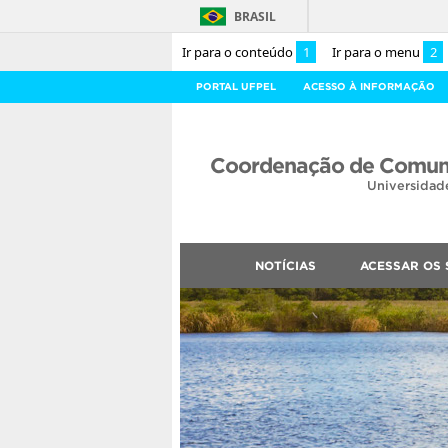
BRASIL
Ir para o conteúdo
1
Ir para o menu
2
PORTAL UFPEL
ACESSO À INFORMAÇÃO
Coordenação de Comuni
Universidad
NOTÍCIAS
ACESSAR OS 