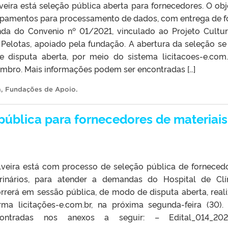
eira está seleção pública aberta para fornecedores. O obj
uipamentos para processamento de dados, com entrega de 
nda do Convenio nº 01/2021, vinculado ao Projeto Cultu
 Pelotas, apoiado pela fundação. A abertura da seleção se
disputa aberta, por meio do sistema licitacoes-e.com.
tembro. Mais informações podem ser encontradas […]
a
,
Fundações de Apoio
.
pública para fornecedores de materiais
veira está com processo de seleção pública de forneced
rinários, para atender a demandas do Hospital de Clí
orrerá em sessão pública, de modo de disputa aberta, real
rma licitações-e.com.br, na próxima segunda-feira (30).
ontradas nos anexos a seguir: – Edital_014_20