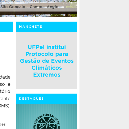
 São Gonçalo – Campus Anglo
MANCHETE
UFPel institui
Protocolo para
Gestão de Eventos
Climáticos
Extremos
idade
rso e
tório
rante
DESTAQUES
DMS),
des