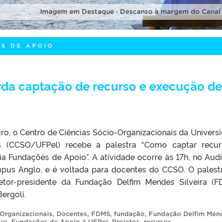
Imagem em Destaque · Descanso à margem do Canal
S DE APOIO
rda captação de recurso e execução de
iro, o Centro de Ciências Sócio-Organizacionais da Univers
s (CCSO/UFPel) recebe a palestra “Como captar recu
ia Fundações de Apoio”. A atividade ocorre às 17h, no Audi
mpus Anglo, e é voltada para docentes do CCSO. O palest
etor-presidente da Fundação Delfim Mendes Silveira (F
ergoli.
-Organizacionais
,
Docentes
,
FDMS
,
fundação
,
Fundação Delfim Men
io
,
Fundações de Apoio à UFPel
,
Projetos
,
recursos
.