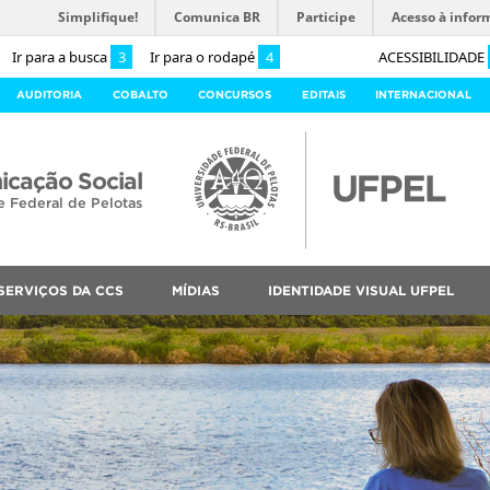
Simplifique!
Comunica BR
Participe
Acesso à infor
Ir para a busca
3
Ir para o rodapé
4
ACESSIBILIDADE
AUDITORIA
COBALTO
CONCURSOS
EDITAIS
INTERNACIONAL
cação Social
e Federal de Pelotas
SERVIÇOS DA CCS
MÍDIAS
IDENTIDADE VISUAL UFPEL