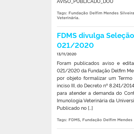
AVISO_PUBLICADO_DOU
Tags:
Fundação Delfim Mendes Silveir
Veterinária
.
FDMS divulga Seleção 
021/2020
13/11/2020
Foram publicados aviso e edita
021/2020 da Fundação Delfim Men
por objeto formalizar um Termo
inciso III, do Decreto nº 8.241/20
para atender a demanda do Contr
Imunologia Veterinária da Universi
Publicado no […]
Tags:
FDMS
,
Fundação Delfim Mendes S